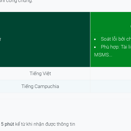
hí công chứng.
Soát lỗi bởi c
ữ
Phù hợp: Tài l
MSMS...
Tiếng Việt
Tiếng Campuchia
15 phút
kể từ khi nhận được thông tin