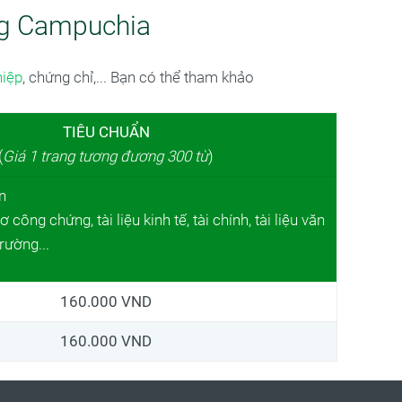
ếng Campuchia
hiệp
, chứng chỉ,... Bạn có thể tham khảo
TIÊU CHUẨN
(
Giá 1 trang tương đương 300 từ
)
n
công chứng, tài liệu kinh tế, tài chính, tài liệu văn
trường...
160.000 VND
160.000 VND