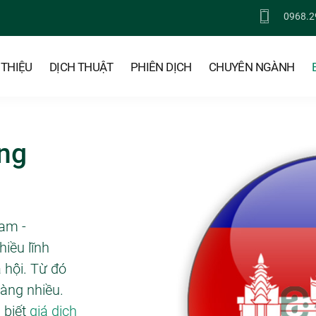
0968.2
 THIỆU
DỊCH THUẬT
PHIÊN DỊCH
CHUYÊN NGÀNH
ếng
Nam -
hiều lĩnh
ã hội. Từ đó
àng nhiều.
 biết
giá dịch