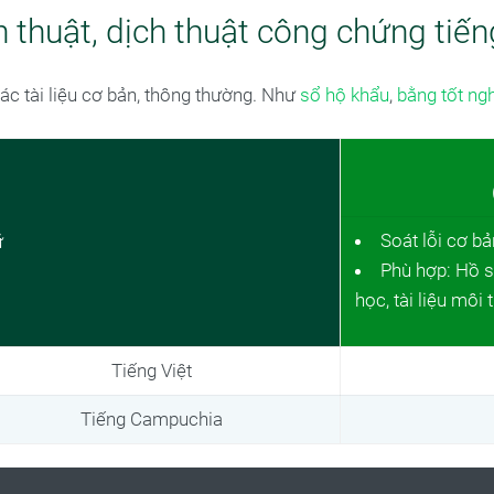
h thuật, dịch thuật công chứng ti
các tài liệu cơ bản, thông thường. Như
sổ hộ khẩu
,
bằng tốt ng
Soát lỗi cơ bả
ữ
Phù hợp: Hồ sơ 
học, tài liệu môi 
Tiếng Việt
Tiếng Campuchia