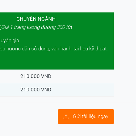
CHUYÊN NGÀNH
(
Giá 1 trang tương đương 300 từ
)
huyên gia
iệu hướng dẫn sử dụng, vận hành, tài liệu kỹ thuật,
210.000 VND
210.000 VND
Gửi tài liệu ngay