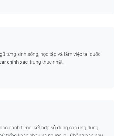
ữ từng sinh sống, học tập và làm việc tại quốc
car chính xác
, trung thực nhất.
 học danh tiếng; kết hợp sử dụng các ứng dụng
hứ tiếng
khác nhau và ngược lại. Chẳng hạn như: