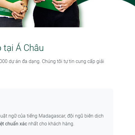
 tại Á Châu
00 dự án đa dạng. Chúng tôi tự tin cung cấp giải
uật ngữ của tiếng Madagascar, đội ngũ biên dịch
iệt chuẩn xác
nhất cho khách hàng.