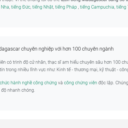
n Nha
,
tiếng Đức
,
tiếng Nhật
,
tiếng Pháp
,
tiếng Campuchia
,
tiếng
dagascar chuyên nghiệp với hơn 100 chuyên ngành
iên có trình độ cử nhân, thạc sĩ am hiểu chuyên sâu hơn 100 c
ín trong nhiều lĩnh vực như: Kinh tế - thương mại, kỹ thuật - công 
 chức hành nghề công chứng
và
công chứng viên
độc lập. Chúng 
c độ nhanh chóng.