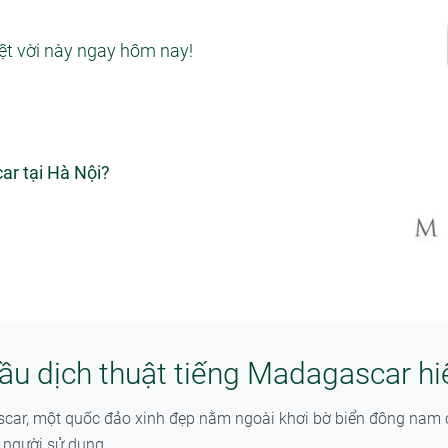
yệt vời này ngay hôm nay!
ar tại Hà Nội?
ầu dịch thuật tiếng Madagascar hi
car, một quốc đảo xinh đẹp nằm ngoài khơi bờ biển đông nam 
u người sử dụng.