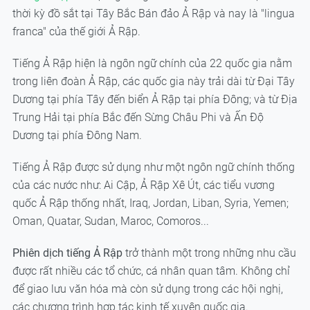
thời kỳ đồ sắt tại Tây Bắc Bán đảo Ả Rập và nay là "lingua
franca" của thế giới Ả Rập.
Tiếng Ả Rập hiện là ngôn ngữ chính của 22 quốc gia nằm
trong liên đoàn Ả Rập, các quốc gia này trải dài từ Đại Tây
Dương tại phía Tây đến biển Ả Rập tại phía Đông; và từ Địa
Trung Hải tại phía Bắc đến Sừng Châu Phi và Ấn Độ
Dương tại phía Đông Nam.
Tiếng Ả Rập được sử dụng như một ngôn ngữ chính thống
của các nước như: Ai Cập, Ả Rập Xê Út, các tiểu vương
quốc Ả Rập thống nhất, Iraq, Jordan, Liban, Syria, Yemen;
Oman, Quatar, Sudan, Maroc, Comoros...
Phiên dịch tiếng Ả Rập
trở thành một trong những nhu cầu
được rất nhiều các tổ chức, cá nhân quan tâm. Không chỉ
để giao lưu văn hóa mà còn sử dụng trong các hội nghị,
các chương trình hợp tác kinh tế xuyên quốc gia.