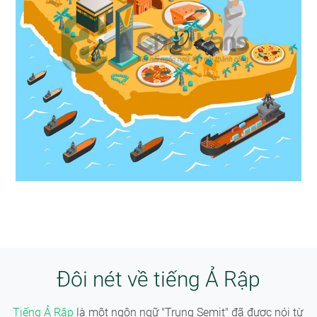
Đôi nét về tiếng Ả Rập
Tiếng Ả Rập
là một ngôn ngữ "Trung Semit" đã được nói từ