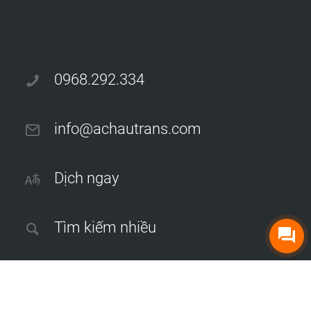
0968.292.334
info@achautrans.com
Dịch ngay
Tìm kiếm nhiều
Dịch thuật công chứng tại Hà Nội
|
Dịch thuật sách, tạp chí
|
Dịch
phụ đề phim và video
|
Dịch thuật hồ sơ thầu xây dựng
|
Dịch thuật
hồ sơ năng lực công ty
|
Dịch thuật báo cáo tài chính