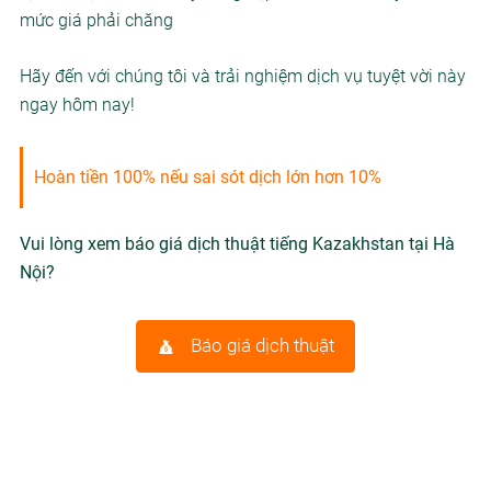
mức giá phải chăng
Hãy đến với chúng tôi và trải nghiệm dịch vụ tuyệt vời này
ngay hôm nay!
Hoàn tiền 100% nếu sai sót dịch lớn hơn 10%
Vui lòng xem báo giá dịch thuật tiếng Kazakhstan tại Hà
Nội?
Báo giá dịch thuật