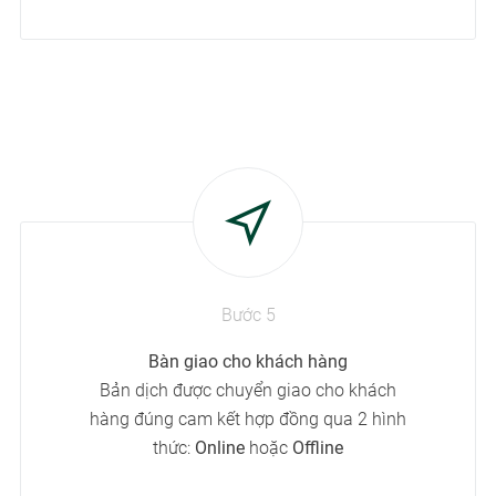
Bước 5
Bàn giao cho khách hàng
Bản dịch được chuyển giao cho khách
hàng đúng cam kết hợp đồng qua 2 hình
thức:
Online
hoặc
Offline