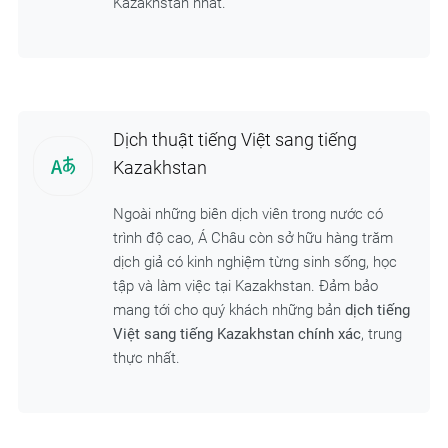
Kazakhstan nhất.
Dịch thuật tiếng Việt sang tiếng
Kazakhstan
Ngoài những biên dịch viên trong nước có
trình độ cao, Á Châu còn sở hữu hàng trăm
dịch giả có kinh nghiệm từng sinh sống, học
tập và làm việc tại Kazakhstan. Đảm bảo
mang tới cho quý khách những bản
dịch tiếng
Việt sang tiếng Kazakhstan chính xác
, trung
thực nhất.