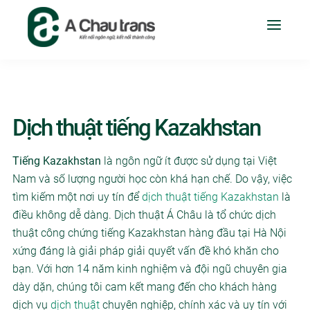
Dịch thuật tiếng Kazakhstan
Tiếng Kazakhstan
là ngôn ngữ ít được sử dụng tại Việt
Nam và số lượng người học còn khá hạn chế. Do vậy, việc
tìm kiếm một nơi uy tín để
dịch thuật tiếng Kazakhstan
là
điều không dễ dàng. Dịch thuật Á Châu là tổ chức dịch
thuật công chứng tiếng Kazakhstan hàng đầu tại Hà Nội
xứng đáng là giải pháp giải quyết vấn đề khó khăn cho
bạn. Với hơn 14 năm kinh nghiệm và đội ngũ chuyên gia
dày dặn, chúng tôi cam kết mang đến cho khách hàng
dịch vụ
dịch thuật
chuyên nghiệp, chính xác và uy tín với