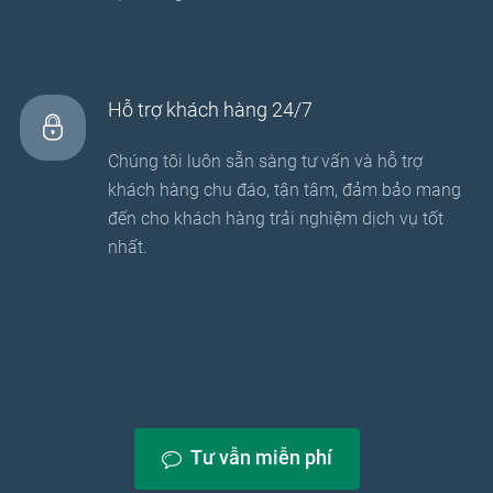
Hỗ trợ khách hàng 24/7
Chúng tôi luôn sẵn sàng tư vấn và hỗ trợ
khách hàng chu đáo, tận tâm, đảm bảo mang
đến cho khách hàng trải nghiệm dịch vụ tốt
nhất.
Tư vẫn miễn phí