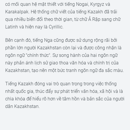
có mối quan hệ mật thiết với tiếng Nogai, Kyrgyz và
Karakalpak. Hệ thống chữ viết của tiếng Kazakh đã trải
qua nhiều biến đổi theo thời gian, từ chữ Ả Rập sang chữ
Latinh và hiện nay là Cyrillic.
Bên cạnh đó, tiếng Nga cũng được sử dụng rộng rãi bởi
phần lớn người Kazakhstan còn lại và được công nhận là
ngôn ngữ "chính thức". Sự song hành của hai ngôn ngữ
này phản ánh lịch sử giao thoa văn hóa và chính trị của
Kazakhstan, tạo nên một bức tranh ngôn ngữ đa sắc màu.
Tiếng Kazakh đóng vai trò quan trọng trong việc thống
nhất quốc gia, thúc đẩy sự phát triển văn hóa, xã hội và là
chìa khóa để hiểu rõ hơn về tâm hồn và bản sắc của người
dân Kazakhstan.