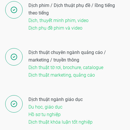
Dịch phim / Dịch thuật phụ đề / lồng tiếng
theo tiếng
Dịch, thuyết minh phim, video
Dịch phụ đề phim và video
Dịch thuật chuyên ngành quảng cáo /
marketing / truyền thông
Dịch thuật tờ rơi, brochure, catalogue
Dịch thuật marketing, quảng cáo
Dịch thuật ngành giáo dục
Du học, giáo dục
Hồ sơ tu nghiệp
Dịch thuật khóa luận tốt nghiệp