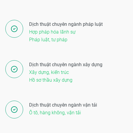
Dịch thuật chuyên ngành pháp luật
Hợp pháp hóa lãnh sự
Pháp luật, tư pháp
Dịch thuật chuyên ngành xây dựng
Xây dựng, kiến trúc
Hồ sơ thầu xây dựng
Dịch thuật chuyên ngành vận tải
Ô tô, hàng không, vận tải