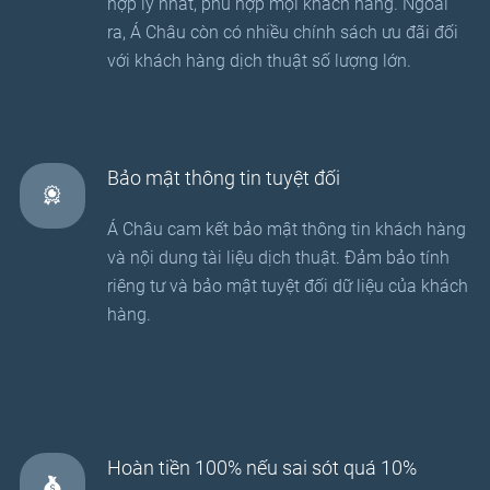
hợp lý nhất, phù hợp mọi khách hàng. Ngoài
ra, Á Châu còn có nhiều chính sách ưu đãi đối
với khách hàng dịch thuật số lượng lớn.
Bảo mật thông tin tuyệt đối
Á Châu cam kết bảo mật thông tin khách hàng
và nội dung tài liệu dịch thuật. Đảm bảo tính
riêng tư và bảo mật tuyệt đối dữ liệu của khách
hàng.
Hoàn tiền 100% nếu sai sót quá 10%