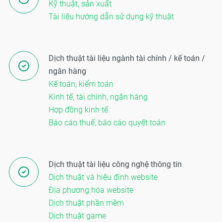
Kỹ thuật, sản xuất
Tài liệu hướng dẫn sử dụng kỹ thuật
Dịch thuật tài liệu ngành tài chính / kế toán /
ngân hàng
Kế toán, kiểm toán
Kinh tế, tài chính, ngân hàng
Hợp đồng kinh tế
Báo cáo thuế, báo cáo quyết toán
Dịch thuật tài liệu công nghệ thông tin
Dịch thuật và hiệu đính website
Địa phương hóa website
Dịch thuật phần mềm
Dịch thuật game