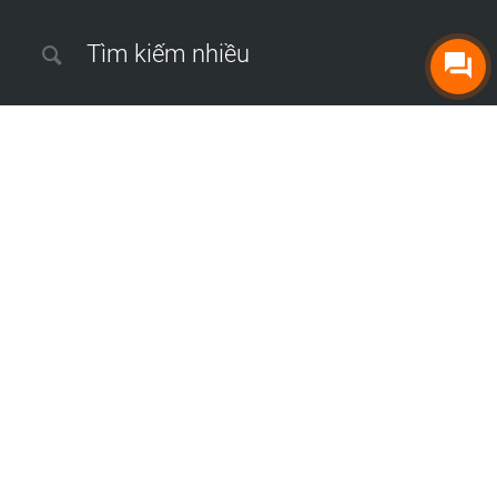
Tìm kiếm nhiều
Dịch thuật công chứng tại Hà Nội
|
Dịch thuật sách, tạp chí
|
Dịch
phụ đề phim và video
|
Dịch thuật hồ sơ thầu xây dựng
|
Dịch thuật
hồ sơ năng lực công ty
|
Dịch thuật báo cáo tài chính