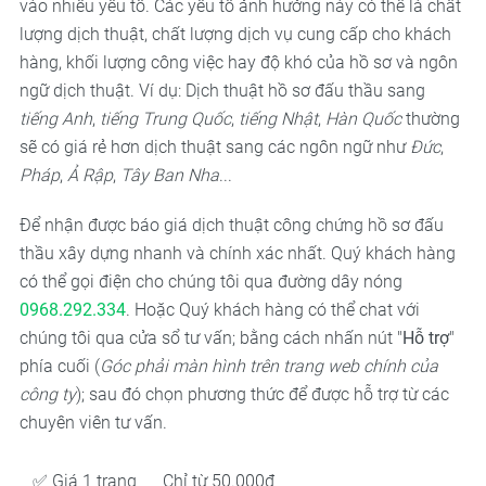
vào nhiều yếu tố. Các yếu tố ảnh hưởng này có thể là chất
lượng dịch thuật, chất lượng dịch vụ cung cấp cho khách
hàng, khối lượng công việc hay độ khó của hồ sơ và ngôn
ngữ dịch thuật. Ví dụ: Dịch thuật hồ sơ đấu thầu sang
tiếng Anh
,
tiếng Trung Quốc
,
tiếng Nhật
,
Hàn Quốc
thường
sẽ có giá rẻ hơn dịch thuật sang các ngôn ngữ như
Đức
,
Pháp
,
Ả Rập
,
Tây Ban Nha
...
Để nhận được báo giá dịch thuật công chứng hồ sơ đấu
thầu xây dựng nhanh và chính xác nhất. Quý khách hàng
có thể gọi điện cho chúng tôi qua đường dây nóng
0968.292.334
. Hoặc Quý khách hàng có thể chat với
chúng tôi qua cửa sổ tư vấn; bằng cách nhấn nút "
Hỗ trợ
"
phía cuối (
Góc phải màn hình trên trang web chính của
công ty
); sau đó chọn phương thức để được hỗ trợ từ các
chuyên viên tư vấn.
✅ Giá 1 trang
Chỉ từ 50.000đ