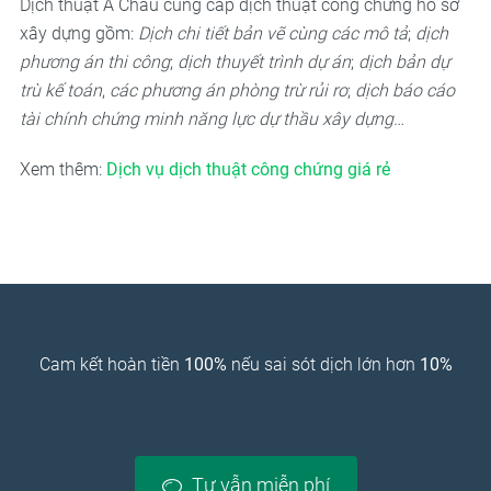
Dịch thuật Á Châu cung cấp dịch thuật công chứng hồ sơ
xây dựng gồm:
Dịch chi tiết bản vẽ cùng các mô tả
;
dịch
phương án thi công
;
dịch thuyết trình dự án
;
dịch bản dự
trù kế toán
,
các phương án phòng trừ rủi ro
;
dịch báo cáo
tài chính chứng minh năng lực dự thầu xây dựng
…
Xem thêm:
Dịch vụ dịch thuật công chứng giá rẻ
Cam kết hoàn tiền
100%
nếu sai sót dịch lớn hơn
10%
Tư vẫn miễn phí