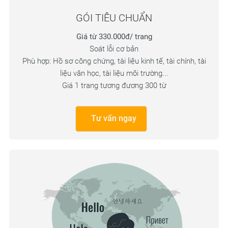
GÓI TIÊU CHUẨN
Giá từ 330.000đ/ trang
Soát lỗi cơ bản
Phù hợp: Hồ sơ công chứng, tài liệu kinh tế, tài chính, tài
liệu văn học, tài liệu môi trường...
Giá 1 trang tương đương 300 từ
Tư vấn ngay