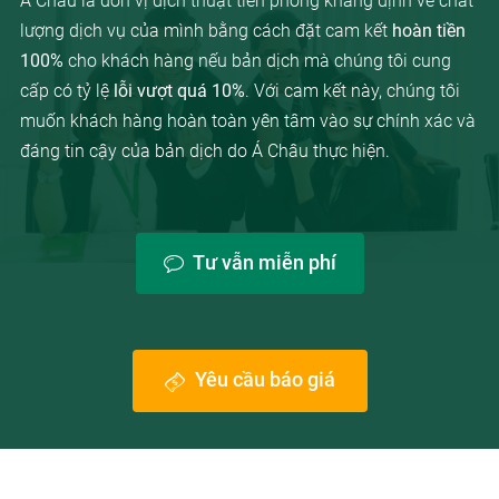
Á Châu là đơn vị dịch thuật tiên phong khẳng định về chất
lượng dịch vụ của mình bằng cách đặt cam kết
hoàn tiền
100%
cho khách hàng nếu bản dịch mà chúng tôi cung
cấp có tỷ lệ
lỗi vượt quá 10%
. Với cam kết này, chúng tôi
muốn khách hàng hoàn toàn yên tâm vào sự chính xác và
đáng tin cậy của bản dịch do Á Châu thực hiện.
Tư vẫn miễn phí
Yêu cầu báo giá