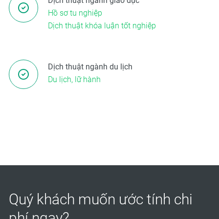
Dịch thuật ngành giáo dục
Hồ sơ tu nghiệp
Dịch thuật khóa luận tốt nghiệp
Dịch thuật ngành du lịch
Du lịch, lữ hành
Quý khách muốn ước tính chi
phí ngay?