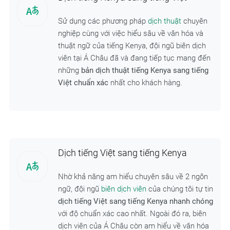
Sử dụng các phương pháp
dịch thuật
chuyên
nghiệp cùng với việc hiểu sâu về văn hóa và
thuật ngữ của tiếng Kenya, đội ngũ biên dịch
viên tại Á Châu đã và đang tiếp tục mang đến
những
bản dịch thuật tiếng Kenya sang tiếng
Việt chuẩn xác
nhất cho khách hàng.
Dịch tiếng Việt sang tiếng Kenya
Nhờ khả năng am hiểu chuyên sâu về 2 ngôn
ngữ, đội ngũ
biên dịch viên
của chúng tôi tự tin
dịch tiếng Việt sang tiếng Kenya nhanh chóng
với độ chuẩn xác cao nhất. Ngoài đó ra, biên
dịch viên của Á Châu còn am hiểu về văn hóa