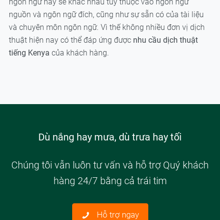
ngôn ngữ này sẽ khác nhau tùy thuộc vào ngôn ngữ
nguồn và ngôn ngữ đích, cũng như sự sẵn có của tài liệu
và chuyên môn ngôn ngữ. Vì thế không nhiều đơn vị dịch
thuật hiện nay có thể đáp ứng được
nhu cầu dịch thuật
tiếng Kenya
của khách hàng.
Dù nắng hay mưa, dù trưa hay tối
Chúng tôi vẫn luôn tư vấn và hỗ trợ Quý khách
hàng 24/7 bằng cả trái tim
Hỗ trợ ngay