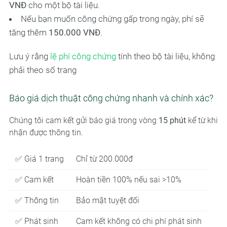
VNĐ
cho một bộ tài liệu.
Nếu bạn muốn công chứng gấp trong ngày, phí sẽ
tăng thêm
150.000 VNĐ
.
Lưu ý rằng
lệ phí công chứng
tính theo bộ tài liệu, không
phải theo số trang
Báo giá dịch thuật công chứng nhanh và chính xác?
Chúng tôi cam kết gửi báo giá trong vòng
15 phút
kể từ khi
nhận được thông tin.
✅ Giá 1 trang
Chỉ từ 200.000đ
✅ Cam kết
Hoàn tiền 100% nếu sai >10%
✅ Thông tin
Bảo mật tuyệt đối
✅ Phát sinh
Cam kết không có chi phí phát sinh