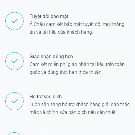
Tuyệt đối bảo mật
Á Châu cam kết bảo mật tuyệt đối mọi thông
tin và tài liệu của khách hàng.
Giao nhận đúng hẹn
Cam kết miễn phí giao nhận tài liệu trên toàn
quốc và đúng thời hạn thỏa thuận.
Hỗ trợ sau dịch
Luôn sẵn sàng hỗ trợ khách hàng giải đáp thắc
mắc và chỉnh sửa bản dịch nếu cần thiết.