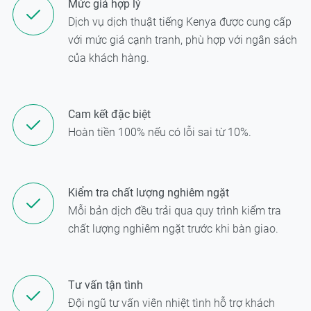
Mức giá hợp lý
Dịch vụ dịch thuật tiếng Kenya được cung cấp
với mức giá cạnh tranh, phù hợp với ngân sách
của khách hàng.
Cam kết đặc biệt
Hoàn tiền 100% nếu có lỗi sai từ 10%.
Kiểm tra chất lượng nghiêm ngặt
Mỗi bản dịch đều trải qua quy trình kiểm tra
chất lượng nghiêm ngặt trước khi bàn giao.
Tư vấn tận tình
Đội ngũ tư vấn viên nhiệt tình hỗ trợ khách