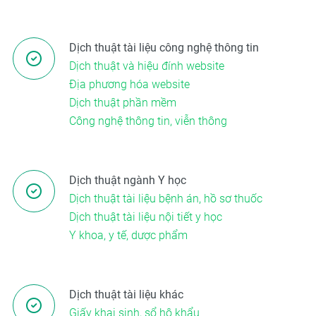
Dịch thuật tài liệu công nghệ thông tin
Dịch thuật và hiệu đính website
Địa phương hóa website
Dịch thuật phần mềm
Công nghệ thông tin, viễn thông
Dịch thuật ngành Y học
Dịch thuật tài liệu bệnh án, hồ sơ thuốc
Dịch thuật tài liệu nội tiết y học
Y khoa, y tế, dược phẩm
Dịch thuật tài liệu khác
Giấy khai sinh, sổ hộ khẩu