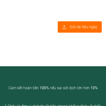
Gửi tài liệu ngay
Cam kết hoàn tiền
100%
nếu sai sót dịch lớn hơn
10%