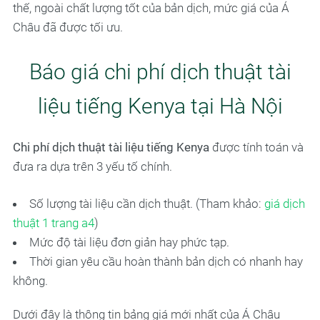
thế, ngoài chất lượng tốt của bản dịch, mức giá của Á
Châu đã được tối ưu.
Báo giá chi phí dịch thuật tài
liệu tiếng Kenya tại Hà Nội
Chi phí dịch thuật tài liệu tiếng Kenya
được tính toán và
đưa ra dựa trên 3 yếu tố chính.
Số lượng tài liệu cần dịch thuật. (Tham khảo:
giá dịch
thuật 1 trang a4
)
Mức độ tài liệu đơn giản hay phức tạp.
Thời gian yêu cầu hoàn thành bản dịch có nhanh hay
không.
Dưới đây là thông tin bảng giá mới nhất của Á Châu