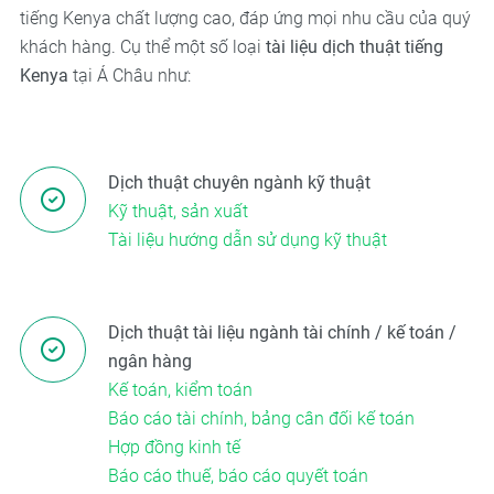
tiếng Kenya chất lượng cao, đáp ứng mọi nhu cầu của quý
khách hàng. Cụ thể một số loại
tài liệu dịch thuật tiếng
Kenya
tại Á Châu như:
Dịch thuật chuyên ngành kỹ thuật
Kỹ thuật, sản xuất
Tài liệu hướng dẫn sử dụng kỹ thuật
Dịch thuật tài liệu ngành tài chính / kế toán /
ngân hàng
Kế toán, kiểm toán
Báo cáo tài chính, bảng cân đối kế toán
Hợp đồng kinh tế
Báo cáo thuế, báo cáo quyết toán