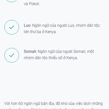
và Pokot.
Luo
: Ngôn ngữ của người Luo, nhóm dân tộc
lớn thứ ba ở Kenya.
Somali
: Ngôn ngữ của người Somali, một
nhóm dân tộc thiểu số ở Kenya.
Với hơn 60 ngôn ngữ bản địa, độ khó của việc dịch những