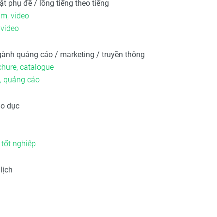
ật phụ đề / lồng tiếng theo tiếng
im, video
 video
gành quảng cáo / marketing / truyền thông
ochure, catalogue
g, quảng cáo
áo dục
 tốt nghiệp
lịch