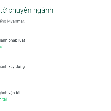
y tờ chuyên ngành
 tiếng Myanmar.
gành pháp luật
sự
gành xây dựng
gành vận tải
 tải