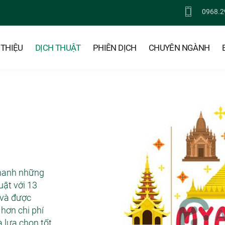
0968.2
 THIỆU
DỊCH THUẬT
PHIÊN DỊCH
CHUYÊN NGÀNH
hanh những
uật với 13
 và được
 hơn chi phí
 lựa chọn tốt