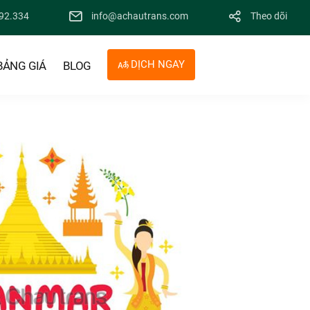
92.334
info@achautrans.com
Theo dõi
DỊCH NGAY
BẢNG GIÁ
BLOG