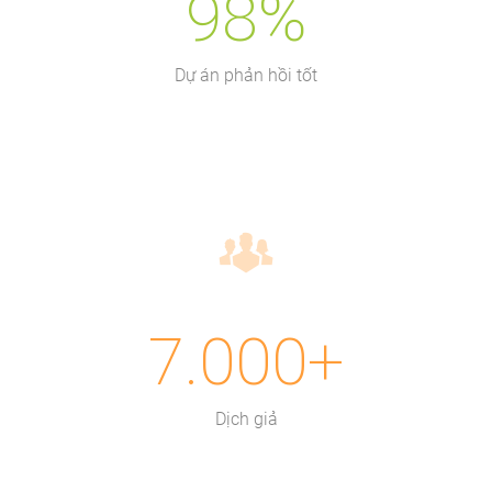
98%
Dự án phản hồi tốt
7.000+
Dịch giả