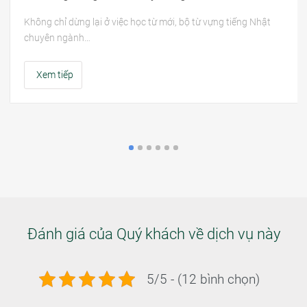
Không chỉ dừng lại ở việc học từ mới, bộ từ vựng tiếng Nhật
chuyên ngành…
Xem tiếp
Đánh giá của Quý khách về dịch vụ này
5/5 - (12 bình chọn)