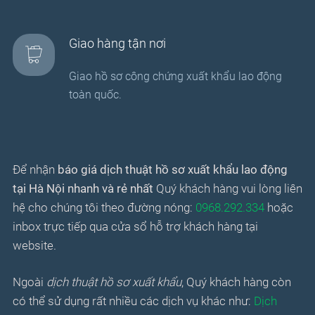
Giao hàng tận nơi
Giao hồ sơ công chứng xuất khẩu lao động
toàn quốc.
Để nhận
báo giá dịch thuật hồ sơ xuất khẩu lao động
tại Hà Nội nhanh và rẻ nhất
Quý khách hàng vui lòng liên
hệ cho chúng tôi theo đường nóng:
0968.292.334
hoặc
inbox trực tiếp qua cửa sổ hỗ trợ khách hàng tại
website.
Ngoài
dịch thuật hồ sơ xuất khẩu
, Quý khách hàng còn
có thể sử dụng rất nhiều các dịch vụ khác như:
Dịch