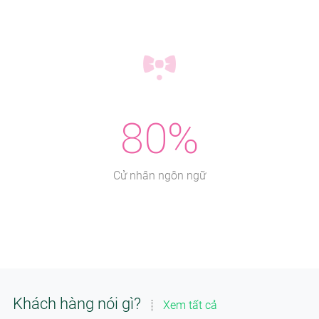
80%
Cử nhân ngôn ngữ
Khách hàng nói gì?
Xem tất cả