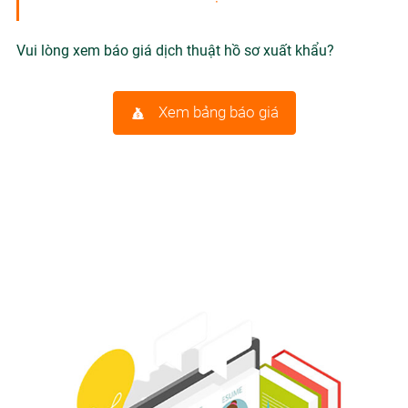
Vui lòng xem báo giá dịch thuật hồ sơ xuất khẩu?
Xem bảng báo giá