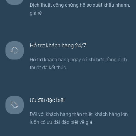
Dịch thuật công chứng hồ sơ xuất khẩu nhanh,
giá rẻ
Hỗ trợ khách hàng 24/7
Hỗ trợ khách hàng ngay cả khi hợp đồng dịch
thuật đã kết thúc.
Ưu đãi đặc biệt
Đối với khách hàng thân thiết, khách hàng lớn
luôn có ưu đãi đặc biệt về giá.