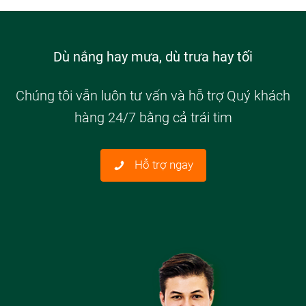
Dù nắng hay mưa, dù trưa hay tối
Chúng tôi vẫn luôn tư vấn và hỗ trợ Quý khách
hàng 24/7 bằng cả trái tim
Hỗ trợ ngay