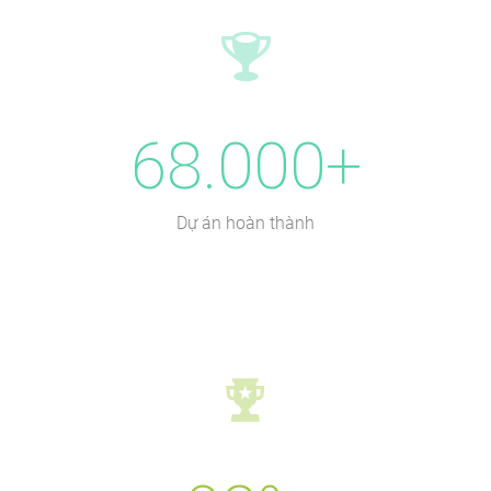
68.000+
Dự án hoàn thành