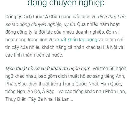
động chuyên nghiệp
Công ty Dịch thuật Á Châu
cung cấp dịch vụ
dịch thuật hồ
sơ lao động chuyên nghiệp, uy tín
. Qua nhiều năm hoạt
động công ty là đối tác của nhiều doanh nghiệp, đơn vị
hoạt động trong lĩnh vực
xuất khẩu lao động
và là địa chỉ
tin cậy của nhiều khách hàng cá nhân khác tại Hà Nội và
các tỉnh thành trên cả nước.
Dịch thuật hồ sơ xuất khẩu đa ngôn ngữ
- với trên 50 ngôn
ngữ khác nhau, bao gồm dịch thuật hồ sơ sang tiếng Anh,
Pháp, Đức, dịch thuật tiếng Trung Quốc, Nhật, Hàn Quốc,
tiếng Nga, Ấn Độ, Ả Rập… và các tiếng khác như Phần Lan,
Thụy Điển, Tây Ba Nha, Hà Lan...