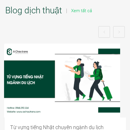
Blog dịch thuật
Xem tất cả
Từ vựng tiếng Nhật chuyên ngành du lịch