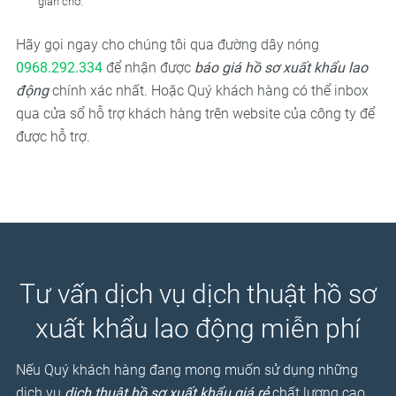
gian chờ.
Hãy gọi ngay cho chúng tôi qua đường dây nóng
0968.292.334
để nhận được
báo giá
hồ sơ xuất khẩu lao
động
chính xác nhất. Hoặc Quý khách hàng có thể inbox
qua cửa sổ hỗ trợ khách hàng trên website của công ty để
được hỗ trợ.
Tư vấn dịch vụ dịch thuật hồ sơ
xuất khẩu lao động miễn phí
Nếu Quý khách hàng đang mong muốn sử dụng những
dịch vụ
dịch thuật hồ sơ xuất khẩu
giá rẻ
chất lượng cao.