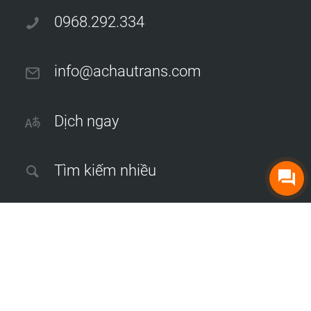
0968.292.334
info@achautrans.com
Dịch ngay
Tìm kiếm nhiều
Dịch thuật công chứng tại Hà Nội
|
Dịch thuật sách, tạp chí
|
Dịch
phụ đề phim và video
|
Dịch thuật hồ sơ thầu xây dựng
|
Dịch thuật
hồ sơ năng lực công ty
|
Dịch thuật báo cáo tài chính