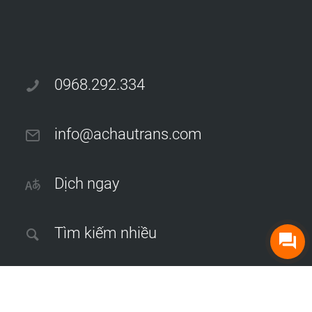
0968.292.334
info@achautrans.com
Dịch ngay
Tìm kiếm nhiều
Dịch thuật công chứng tại Hà Nội
|
Dịch thuật sách, tạp chí
|
Dịch
phụ đề phim và video
|
Dịch thuật hồ sơ thầu xây dựng
|
Dịch thuật