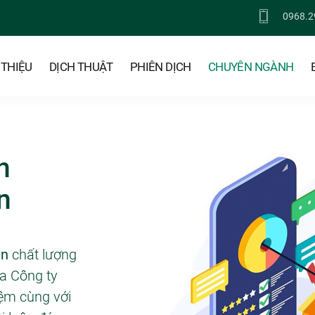
0968.2
 THIỆU
DỊCH THUẬT
PHIÊN DỊCH
CHUYÊN NGÀNH
n
n
án
chất lượng
ủa Công ty
iệm cùng với