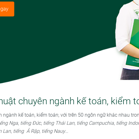
ngay
thuật chuyên ngành kế toán, kiểm t
n ngành kế toán, kiểm toán; với trên 50 ngôn ngữ khác nhau tr
iếng Nga
,
tiếng Đức
,
tiếng Thái Lan
,
tiếng Campuchia
,
tiếng Indo
n Lan
,
tiếng Ả Rập
,
tiếng Nauy
…