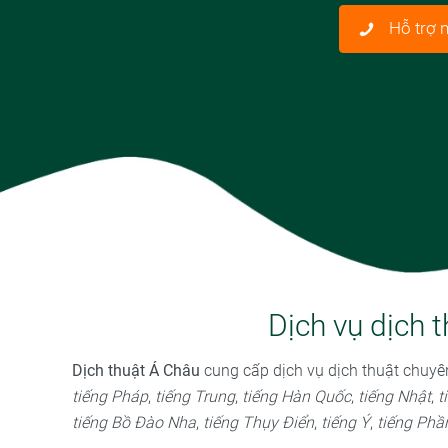
Hỗ trợ 
Dịch vụ dịch 
Dịch thuật Á Châu
cung cấp dịch vụ dịch thuật chuyê
tiếng Pháp
,
tiếng Trung
,
tiếng Hàn Quốc
,
tiếng Nhật
,
t
tiếng Bồ Đào Nha
,
tiếng Thụy Điển
,
tiếng Ý
,
tiếng Phầ