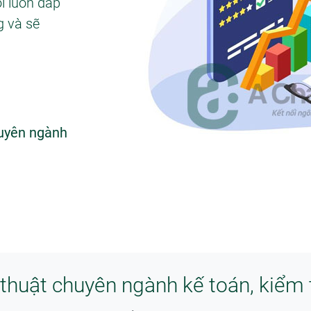
i luôn đáp
g và sẽ
huyên ngành
 thuật chuyên ngành kế toán, kiểm 