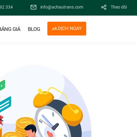
92.334
info@achautrans.com
Theo dõi
DỊCH NGAY
BẢNG GIÁ
BLOG