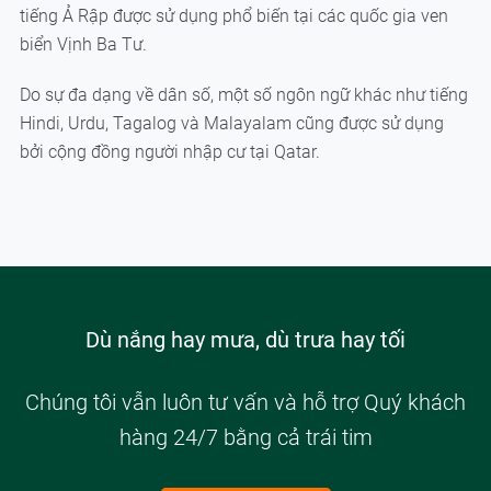
tiếng Ả Rập được sử dụng phổ biến tại các quốc gia ven
biển Vịnh Ba Tư.
Do sự đa dạng về dân số, một số ngôn ngữ khác như tiếng
Hindi, Urdu, Tagalog và Malayalam cũng được sử dụng
bởi cộng đồng người nhập cư tại Qatar.
Dù nắng hay mưa, dù trưa hay tối
Chúng tôi vẫn luôn tư vấn và hỗ trợ Quý khách
hàng 24/7 bằng cả trái tim