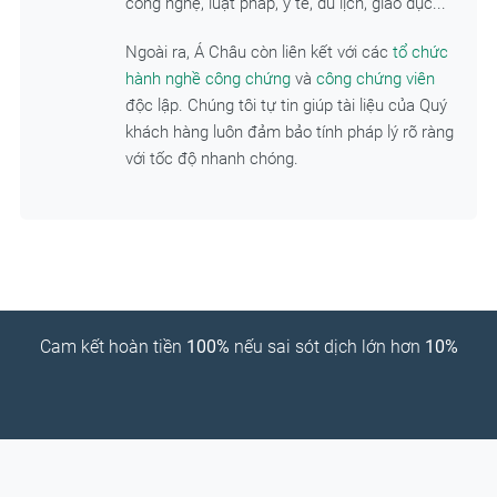
công nghệ, luật pháp, y tế, du lịch, giáo dục...
Ngoài ra, Á Châu còn liên kết với các
tổ chức
hành nghề công chứng
và
công chứng viên
độc lập. Chúng tôi tự tin giúp tài liệu của Quý
khách hàng luôn đảm bảo tính pháp lý rõ ràng
với tốc độ nhanh chóng.
Cam kết hoàn tiền
100%
nếu sai sót dịch lớn hơn
10%