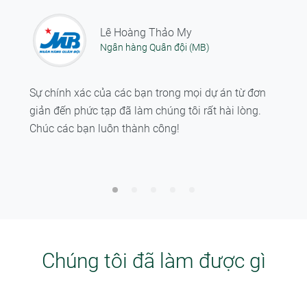
Lê Hoàng Thảo My
Cao Tấn Vinh
Ngân hàng Quân đội (MB)
Công ty cổ phần Bibica
Sự chính xác của các bạn trong mọi dự án từ đơn
Sự tâm huyết, dịch vụ xuất sắc và hậu mãi tốt là
giản đến phức tạp đã làm chúng tôi rất hài lòng.
một trong những món quà vô cùng quý giá mà các
Chúc các bạn luôn thành công!
bạn đã tặng cho chúng tôi.
Chúng tôi đã làm được gì