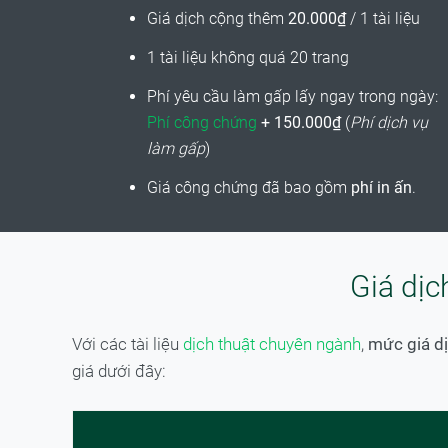
Giá dịch cộng thêm
20.000₫
/ 1 tài liệu
1 tài liệu không quá 20 trang
Phí yêu cầu làm gấp lấy ngay trong ngày:
Phí công chứng
+ 150.000₫
(
Phí dịch vụ
làm gấp
)
Giá công chứng đã bao gồm
phí in ấn
.
Giá dịc
Với các tài liệu
dịch thuật chuyên ngành
,
mức giá dị
giá dưới đây: