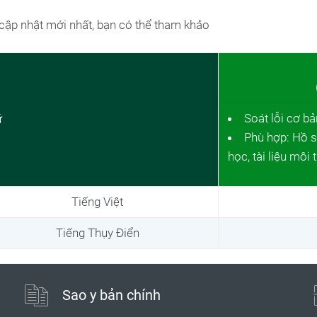
 cập nhật mới nhất, bạn có thể tham khảo
Soát lỗi cơ bả
ữ
Phù hợp: Hồ sơ 
học, tài liệu môi 
Tiếng Việt
Tiếng Thụy Điển
Sao y bản chính