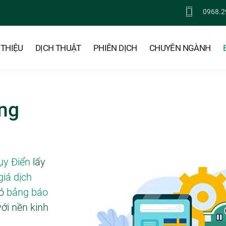
0968.2
 THIỆU
DỊCH THUẬT
PHIÊN DỊCH
CHUYÊN NGÀNH
ếng
ụy Điển
lấy
giá dịch
có
bảng báo
với nền kinh