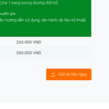
(
Giá 1 trang tương đương 300 từ
)
huyên gia
iệu hướng dẫn sử dụng, vận hành, tài liệu kỹ thuật,
260.000 VND
260.000 VND
Gửi tài liệu ngay