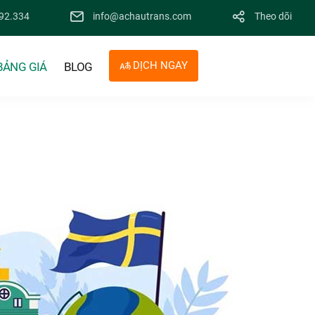
92.334
info@achautrans.com
Theo dõi
DỊCH NGAY
BẢNG GIÁ
BLOG