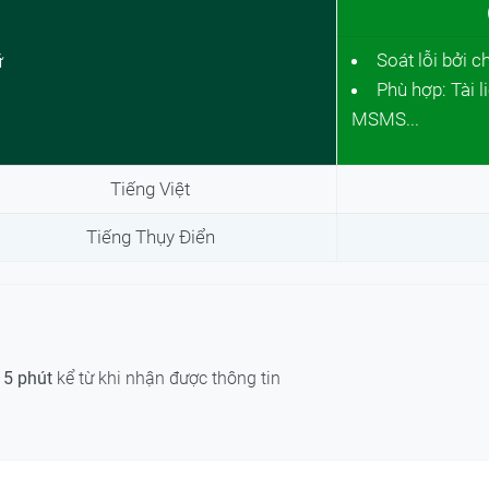
Soát lỗi bởi c
ữ
Phù hợp: Tài l
MSMS...
Tiếng Việt
Tiếng Thụy Điển
15 phút
kể từ khi nhận được thông tin