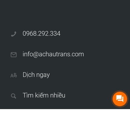
0968.292.334
info@achautrans.com
Dịch ngay
Tìm kiếm nhiều
Dịch thuật công chứng tại Hà Nội
|
Dịch thuật sách, tạp chí
|
Dịch
phụ đề phim và video
|
Dịch thuật hồ sơ thầu xây dựng
|
Dịch thuật
hồ sơ năng lực công ty
|
Dịch thuật báo cáo tài chính