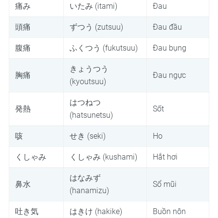
痛み
いたみ (itami)
Đau
頭痛
ずつう (zutsuu)
Đau đầu
腹痛
ふくつう (fukutsuu)
Đau bụng
きょうつう
胸痛
Đau ngực
(kyoutsuu)
はつねつ
発熱
Sốt
(hatsunetsu)
咳
せき (seki)
Ho
くしゃみ
くしゃみ (kushami)
Hắt hơi
はなみず
鼻水
Sổ mũi
(hanamizu)
吐き気
はきけ (hakike)
Buồn nôn