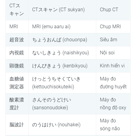
CTス
CTスキャン (CT sukyan)
Chụp CT
キャン
MRI
MRI (emu aaru ai)
Chụp MRI
超音波
ちょうおんぱ (chouonpa)
Siêu âm
内視鏡
ないしきょう (naishikyou)
Nội soi
顕微鏡
けんびきょう (kenbikyou)
Kính hiển vi
血糖値
けっとうちそくていき
Máy đo
測定器
(kettouchisokuteiki)
đường huyết
酸素濃
さんそのうどけい
Máy đo
度計
(sansonoudokei)
nồng độ oxy
Máy đo
脳波計
のうはけい (nouhakei)
sóng não