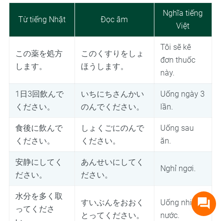
Nghĩa tiếng
Từ tiếng Nhật
Đọc âm
Việt
Tôi sẽ kê
この薬を処方
このくすりをしょ
đơn thuốc
します。
ほうします。
này.
1日3回飲んで
いちにちさんかい
Uống ngày 3
ください。
のんでください。
lần.
食後に飲んで
しょくごにのんで
Uống sau
ください。
ください。
ăn.
安静にしてく
あんせいにしてく
Nghỉ ngơi.
ださい。
ださい。
水分を多く取
すいぶんをおおく
Uống nhiều
ってくださ
とってください。
nước.