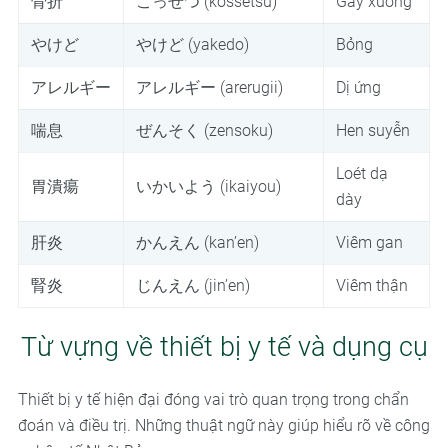
骨折
こっせつ (kossetsu)
Gãy xương
やけど
やけど (yakedo)
Bỏng
アレルギー
アレルギー (arerugii)
Dị ứng
喘息
ぜんそく (zensoku)
Hen suyễn
Loét dạ
胃潰瘍
いかいよう (ikaiyou)
dày
肝炎
かんえん (kan’en)
Viêm gan
腎炎
じんえん (jin’en)
Viêm thận
Từ vựng về thiết bị y tế và dụng cụ
Thiết bị y tế hiện đại đóng vai trò quan trọng trong chẩn
đoán và điều trị. Những thuật ngữ này giúp hiểu rõ về công