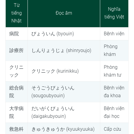
Từ
Nghĩa
tiếng
Đọc âm
tiếng Việt
Nhật
病院
びょういん (byouin)
Bệnh viện
Phòng
診療所
しんりょうじょ (shinryoujo)
khám
クリニ
Phòng
クリニック (kurinikku)
ック
khám tư
総合病
そうごうびょういん
Bệnh viện
院
(sougoubyouin)
đa khoa
大学病
だいがくびょういん
Bệnh viện
院
(daigakubyouin)
đại học
救急科
きゅうきゅうか (kyuukyuuka)
Cấp cứu