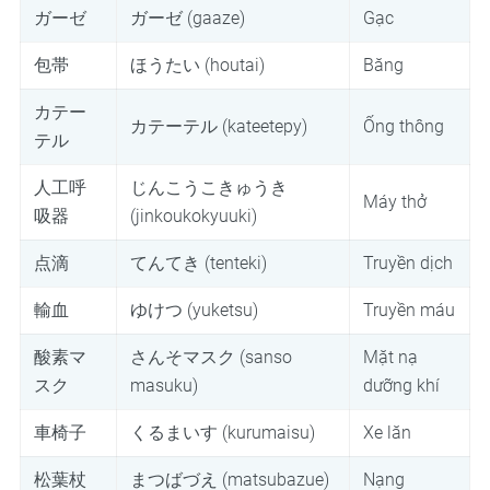
ガーゼ
ガーゼ (gaaze)
Gạc
包帯
ほうたい (houtai)
Băng
カテー
カテーテル (kateeteру)
Ống thông
テル
人工呼
じんこうこきゅうき
Máy thở
吸器
(jinkoukokyuuki)
点滴
てんてき (tenteki)
Truyền dịch
輸血
ゆけつ (yuketsu)
Truyền máu
酸素マ
さんそマスク (sanso
Mặt nạ
スク
masuku)
dưỡng khí
車椅子
くるまいす (kurumaisu)
Xe lăn
松葉杖
まつばづえ (matsubazue)
Nạng