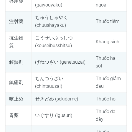
外用薬
(gaiyouyaku)
ngoài
ちゅうしゃやく
注射薬
Thuốc tiêm
(chuushayaku)
抗生物
こうせいぶっしつ
Kháng sinh
質
(kouseibusshitsu)
Thuốc hạ
解熱剤
げねつざい (genetsuzai)
sốt
ちんつうざい
Thuốc giảm
鎮痛剤
(chintsuuzai)
đau
咳止め
せきどめ (sekidome)
Thuốc ho
Thuốc dạ
胃薬
いぐすり (igusuri)
dày
Thuốc