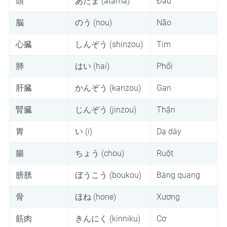
頭
あたま (atama)
Đầu
脳
のう (nou)
Não
心臓
しんぞう (shinzou)
Tim
肺
はい (hai)
Phổi
肝臓
かんぞう (kanzou)
Gan
腎臓
じんぞう (jinzou)
Thận
胃
い (i)
Dạ dày
腸
ちょう (chou)
Ruột
膀胱
ぼうこう (boukou)
Bàng quang
骨
ほね (hone)
Xương
筋肉
きんにく (kinniku)
Cơ