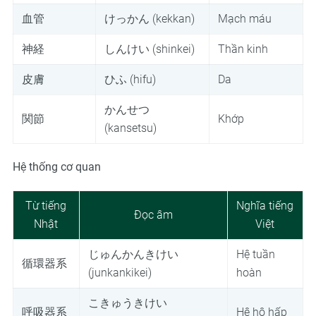
血管
けっかん (kekkan)
Mạch máu
神経
しんけい (shinkei)
Thần kinh
皮膚
ひふ (hifu)
Da
かんせつ
関節
Khớp
(kansetsu)
Hệ thống cơ quan
Từ tiếng
Nghĩa tiếng
Đọc âm
Nhật
Việt
じゅんかんきけい
Hệ tuần
循環器系
(junkankikei)
hoàn
こきゅうきけい
呼吸器系
Hệ hô hấp