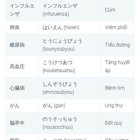
インフルエ
インフルエンザ
Cúm
ンザ
(infuruenza)
肺炎
はいえん (haien)
Viêm phổi
とうにょうびょう
糖尿病
Tiểu đường
(tounyoubyou)
こうけつあつ
Tăng huyết
高血圧
(kouketsuatsu)
áp
しんぞうびょう
心臓病
Bệnh tim
(shinzoubyou)
がん
がん (gan)
Ung thư
のうそっちゅう
脳卒中
Đột quỵ
(nousocchuu)