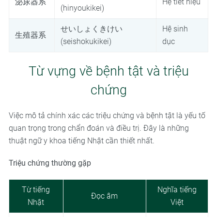
泌尿器系
Hệ tiết niệu
(hinyoukikei)
せいしょくきけい
Hệ sinh
生殖器系
(seishokukikei)
dục
Từ vựng về bệnh tật và triệu
chứng
Việc mô tả chính xác các triệu chứng và bệnh tật là yếu tố
quan trọng trong chẩn đoán và điều trị. Đây là những
thuật ngữ y khoa tiếng Nhật cần thiết nhất.
Triệu chứng thường gặp
Từ tiếng
Nghĩa tiếng
Đọc âm
Nhật
Việt