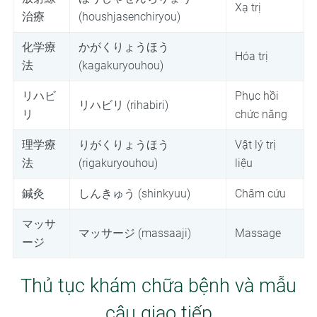
Xạ trị
治療
(houshjasenchiryou)
化学療
かがくりょうほう
Hóa trị
法
(kagakuryouhou)
リハビ
Phục hồi
リハビリ (rihabiri)
リ
chức năng
理学療
りがくりょうほう
Vật lý trị
法
(rigakuryouhou)
liệu
鍼灸
しんきゅう (shinkyuu)
Châm cứu
マッサ
マッサージ (massaaji)
Massage
ージ
Thủ tục khám chữa bệnh và mẫu
câu giao tiếp