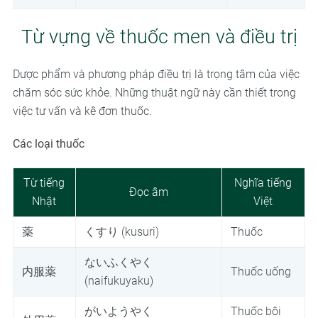
Từ vựng về thuốc men và điều trị
Dược phẩm và phương pháp điều trị là trọng tâm của việc
chăm sóc sức khỏe. Những thuật ngữ này cần thiết trong
việc tư vấn và kê đơn thuốc.
Các loại thuốc
Từ tiếng
Nghĩa tiếng
Đọc âm
Nhật
Việt
薬
くすり (kusuri)
Thuốc
ないふくやく
内服薬
Thuốc uống
(naifukuyaku)
がいようやく
Thuốc bôi