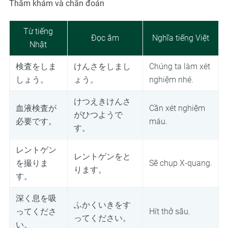
Thăm khám và chẩn đoán
Từ tiếng
Đọc âm
Nghĩa tiếng Việt
Nhật
検査をしま
けんさをしまし
Chúng ta làm xét
しょう。
ょう。
nghiệm nhé.
けつえきけんさ
血液検査が
Cần xét nghiệm
がひつようで
必要です。
máu.
す。
レントゲン
レントゲンをと
を撮りま
Sẽ chụp X-quang.
ります。
す。
深く息を吸
ふかくいきをす
ってくださ
Hít thở sâu.
ってください。
い。