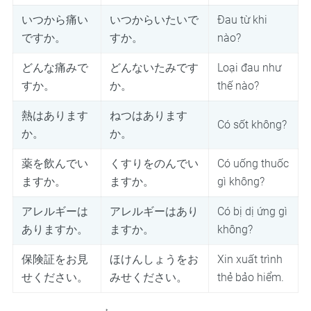
いつから痛い
いつからいたいで
Đau từ khi
ですか。
すか。
nào?
どんな痛みで
どんないたみです
Loại đau như
すか。
か。
thế nào?
熱はあります
ねつはあります
Có sốt không?
か。
か。
薬を飲んでい
くすりをのんでい
Có uống thuốc
ますか。
ますか。
gì không?
アレルギーは
アレルギーはあり
Có bị dị ứng gì
ありますか。
ますか。
không?
保険証をお見
ほけんしょうをお
Xin xuất trình
せください。
みせください。
thẻ bảo hiểm.