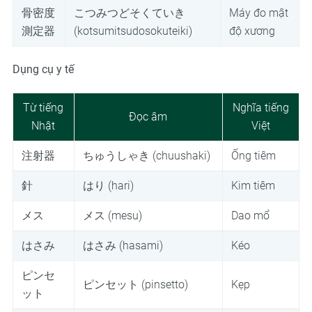
骨密度
こつみつどそくていき
Máy đo mật
測定器
(kotsumitsudosokuteiki)
độ xương
Dụng cụ y tế
Từ tiếng
Nghĩa tiếng
Đọc âm
Nhật
Việt
注射器
ちゅうしゃき (chuushaki)
Ống tiêm
針
はり (hari)
Kim tiêm
メス
メス (mesu)
Dao mổ
はさみ
はさみ (hasami)
Kéo
ピンセ
ピンセット (pinsetto)
Kẹp
ット