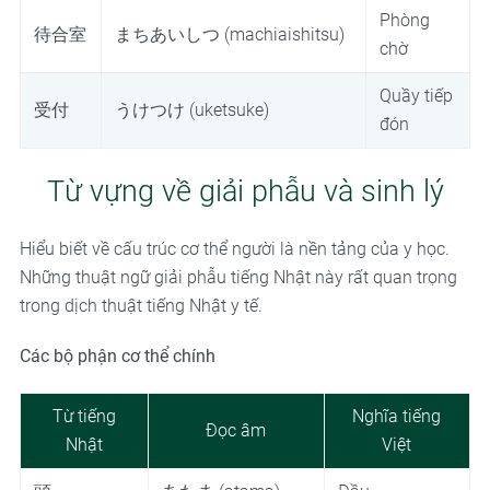
Phòng
待合室
まちあいしつ (machiaishitsu)
chờ
Quầy tiếp
受付
うけつけ (uketsuke)
đón
Từ vựng về giải phẫu và sinh lý
Hiểu biết về cấu trúc cơ thể người là nền tảng của y học.
Những thuật ngữ giải phẫu tiếng Nhật này rất quan trọng
trong dịch thuật tiếng Nhật y tế.
Các bộ phận cơ thể chính
Từ tiếng
Nghĩa tiếng
Đọc âm
Nhật
Việt