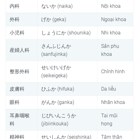
内科
ないか (naika)
Nội khoa
外科
げか (geka)
Ngoại khoa
小児科
しょうにか (shounika)
Nhi khoa
さんふじんか
Sản phụ
産婦人科
(sanfujinka)
khoa
せいけいげか
整形外科
Chỉnh hình
(seikeigeka)
皮膚科
ひふか (hifuka)
Da liễu
眼科
がんか (ganka)
Nhãn khoa
耳鼻咽喉
じびいんこうか
Tai mũi
科
(jibiinkouka)
họng
精神科
せいしんか (seishinka)
Tâm thần