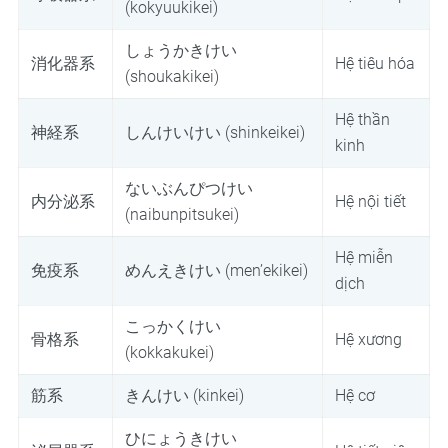
(kokyuukikei)
しょうかきけい
消化器系
Hệ tiêu hóa
(shoukakikei)
Hệ thần
神経系
しんけいけい (shinkeikei)
kinh
ないぶんぴつけい
内分泌系
Hệ nội tiết
(naibunpitsukei)
Hệ miễn
免疫系
めんえきけい (men’ekikei)
dịch
こっかくけい
骨格系
Hệ xương
(kokkakukei)
筋系
きんけい (kinkei)
Hệ cơ
ひにょうきけい