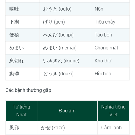
嘔吐
おうと (outo)
Nôn
下痢
げり (geri)
Tiêu chảy
便秘
べんぴ (benpi)
Táo bón
めまい
めまい (memai)
Chóng mặt
息切れ
いきぎれ (ikigire)
Khó thở
動悸
どうき (douki)
Hồi hộp
Các bệnh thường gặp
Từ tiếng
Nghĩa tiếng
Đọc âm
Nhật
Việt
風邪
かぜ (kaze)
Cảm lạnh