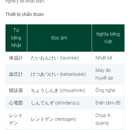
nghệ y tế Nhật Bản.
Thiết bị chẩn đoán
Từ
Nghĩa tiếng
tiếng
Đọc âm
Việt
Nhật
体温計
たいおんけい (taionkei)
Nhiệt kế
Máy đo
血圧計
けつあつけい (ketsatsukei)
huyết áp
聴診器
ちょうしんき (choushinki)
Ống nghe
心電図
しんでんず (shindenzu)
Điện tâm đồ
レント
Chụp X-
レントゲン (rentogen)
ゲン
quang