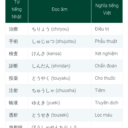
Từ
Nghĩa tiếng
tiếng
Đọc âm
Việt
Nhật
治療
ちりょう (chiryou)
Điều trị
手術
しゅじゅつ (shujutsu)
Phẫu thuật
検査
けんさ (kensa)
Xét nghiệm
診断
しんだん (shindan)
Chẩn đoán
投薬
とうやく (touyaku)
Cho thuốc
注射
ちゅうしゃ (chuusha)
Tiêm
輸液
ゆえき (yueki)
Truyền dịch
透析
とうせき (touseki)
Lọc máu
放射線
ほうしゃせんちりょう