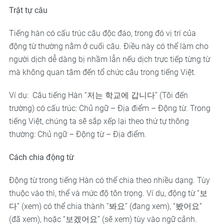
Trật tự câu
Tiếng hàn có cấu trúc câu độc đáo, trong đó vị trí của
động từ thường nằm ở cuối câu. Điều này có thể làm cho
người dịch dễ dàng bị nhầm lẫn nếu dịch trực tiếp từng từ
mà không quan tâm đến tổ chức câu trong tiếng Việt.
Ví dụ: Câu tiếng Hàn “저는 학교에 갑니다” (Tôi đến
trường) có cấu trúc: Chủ ngữ – Địa điểm – Động từ. Trong
tiếng Việt, chúng ta sẽ sắp xếp lại theo thứ tự thông
thường: Chủ ngữ – Động từ – Địa điểm.
Cách chia động từ
Động từ trong tiếng Hàn có thể chia theo nhiều dạng. Tùy
thuộc vào thì, thể và mức độ tôn trọng. Ví dụ, động từ “보
다” (xem) có thể chia thành “봐요” (đang xem), “봤어요”
(đã xem), hoặc “보겠어요” (sẽ xem) tùy vào ngữ cảnh.