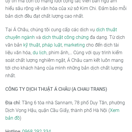
uy tín mà còn có mạng lưới cộng tác viên bản ngữ am
hiểu sâu rộng về văn hóa của xứ sở Kim Chi. Đảm bảo mỗi
bản dịch đều đạt chất lượng cao nhất.
Tại Á Châu, chúng tôi cung cấp các dịch vụ
dịch thuật
chuyên ngành
và
dịch thuật công chứng
đa dạng. Từ dịch
văn bản
kỹ thuật
,
pháp luật
,
marketing
cho đến dịch tài
liệu văn hóa,
du lịch
, phim ảnh,… Cùng với quy trình kiểm
soát chất lượng nghiêm ngặt, Á Châu cam kết luôn mang
tới cho khách hàng của mình những bản dịch chất lượng
nhất.
CÔNG TY DỊCH THUẬT Á CHÂU (A CHAU TRANS)
Địa chỉ
: Tầng 6 tòa nhà Sannam, 78 phố Duy Tân, phường
Dịch Vọng Hậu, quận Cầu Giấy, thành phố Hà Nội (
Xem
bản đồ
)
Hotline
:
0968.292.334