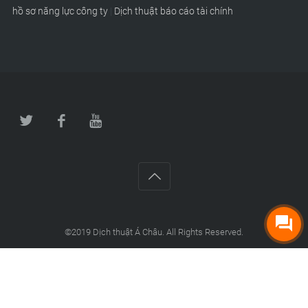
hồ sơ năng lực công ty
|
Dịch thuật báo cáo tài chính
©2019
Dịch thuật Á Châu
. All Rights Reserved.