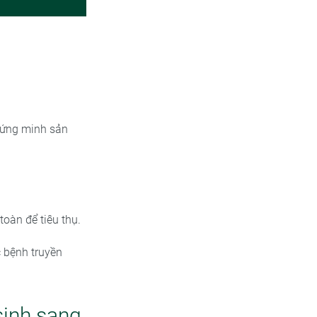
chứng minh sản
oàn để tiêu thụ.
 bệnh truyền
sinh sang