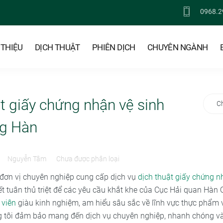
0968.2
 THIỆU
DỊCH THUẬT
PHIÊN DỊCH
CHUYÊN NGÀNH
t giấy chứng nhận vệ sinh
C
ng Hàn
Nguyễn Tâm
Chưa được phân loại
 đơn vị chuyên nghiệp cung cấp dịch vụ
dịch thuật giấy chứng n
ết tuân thủ triệt để các yêu cầu khắt khe của Cục Hải quan Hàn 
 viên
giàu kinh nghiệm, am hiểu sâu sắc về lĩnh vực thực phẩm v
 tôi đảm bảo mang đến dịch vụ chuyên nghiệp, nhanh chóng và