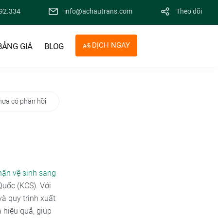
92.334
info@achautrans.com
Theo dõi
DỊCH NGAY
BẢNG GIÁ
BLOG
hưa có phản hồi
hận vệ sinh sang
Quốc (KCS). Với
à quy trình xuất
 hiệu quả, giúp