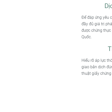
Dị
Để đáp ứng yêu c
đầy đủ giá trị ph
được chứng thực 
Quốc.
T
Hiểu rõ áp lực th
giao bản dịch đún
thuật giấy chứng