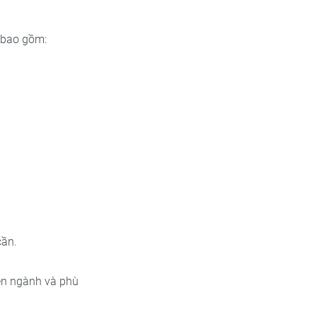
, bao gồm:
cần.
ên ngành và phù