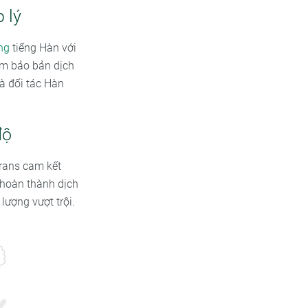
 lý
ng
tiếng Hàn với
đảm bảo bản dịch
à đối tác Hàn
độ
trans cam kết
ể hoàn thành dịch
ượng vượt trội.