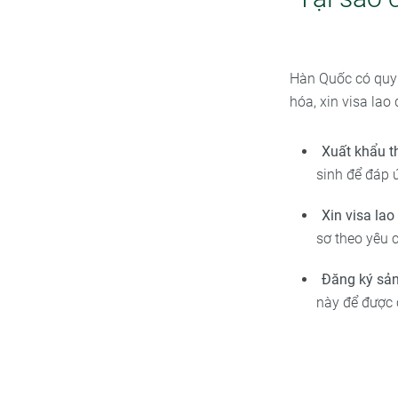
Hàn Quốc có quy 
hóa, xin visa la
Xuất khẩu 
sinh để đáp 
Xin visa la
sơ theo yêu 
Đăng ký sả
này để được 