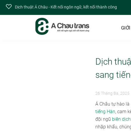
Dịch thuật Á Châu - Kết nối ngôn ngữ, kết nối thành công
GIỚI
Dịch thuậ
sang tiế
26 Tháng Ba, 2025
Á Châu tự hào là
tiếng Hàn
, cam k
đội ngũ
biên dịch
nhập khẩu, chúng