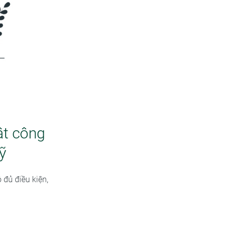
ật công
ỹ
 đủ điều kiện,