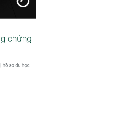
ông chứng
bị hồ sơ du học