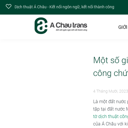
Dịch thuật Á Châu - Kết nối ngôn ngữ, kết nối thành công
GIỚI
Một số gi
công chứ
4 Tháng Mười, 202
Là một đất nước p
tập tại đất nước
tờ dịch thuật cô
của Á Châu với k