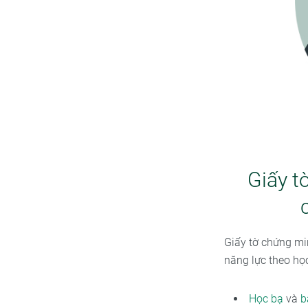
Giấy t
Giấy tờ chứng min
năng lực theo học
Học bạ
và
b