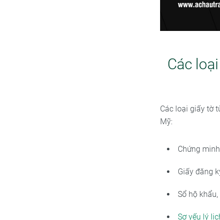
Các loại
Các loại giấy tờ 
Mỹ:
Chứng minh 
Giấy đăng k
Sổ hộ khẩu,
Sơ yếu lý lị