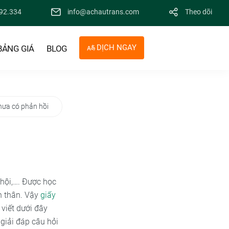
92.334
info@achautrans.com
Theo dõi
DỊCH NGAY
BẢNG GIÁ
BLOG
hưa có phản hồi
 hội,…. Được học
n thân. Vậy
giấy
viết dưới đây
giải đáp câu hỏi