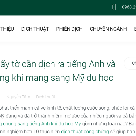
0968.2
 THIỆU
DỊCH THUẬT
PHIÊN DỊCH
CHUYÊN NGÀNH
ấy tờ cần dịch ra tiếng Anh và
C
ng khi mang sang Mỹ du học
3
Nguyễn Tâm
Dịch thuật
hát triển mạnh cả về kinh tế, chất lượng cuộc sống, phúc lợi xã
 Mỹ đang và đã trở thành niềm mơ ước của nhiều người và cả bả
ng chứng sang tiếng Anh khi du học Mỹ
gồm những loại nào? Bài 
inh nghiệm hơn 10 thực hiện
dịch thuật công chứng
sẽ giúp bạn 