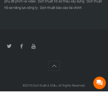
phụ đề phim và video
|
Dịch thuật hồ sơ thầu xây dựng
|
Dịch thuật
hồ sơ năng lực công ty
|
Dịch thuật báo cáo tài chính
©2019
Dịch thuật Á Châu
. All Rights Reserved.