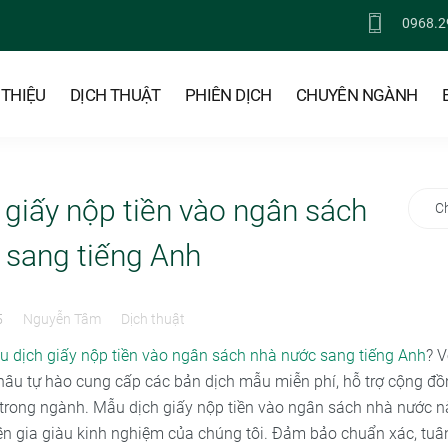
0968.2
 THIỆU
DỊCH THUẬT
PHIÊN DỊCH
CHUYÊN NGÀNH
giấy nộp tiền vào ngân sách
C
 sang tiếng Anh
5
Nguyễn Tâm
Dịch thuật
 dịch giấy nộp tiền vào ngân sách nhà nước sang tiếng Anh
? 
hâu tự hào cung cấp các bản dịch mẫu miễn phí, hỗ trợ cộng đ
g trong ngành. Mẫu dịch giấy nộp tiền vào ngân sách nhà nước n
ên gia giàu kinh nghiệm của chúng tôi. Đảm bảo chuẩn xác, tuâ