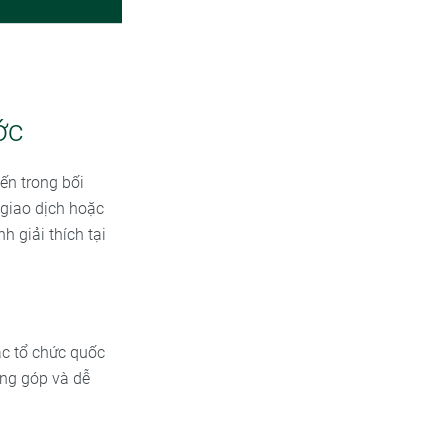
ớc
ến trong bối
 giao dịch hoặc
h giải thích tại
ác tổ chức quốc
óng góp và dễ