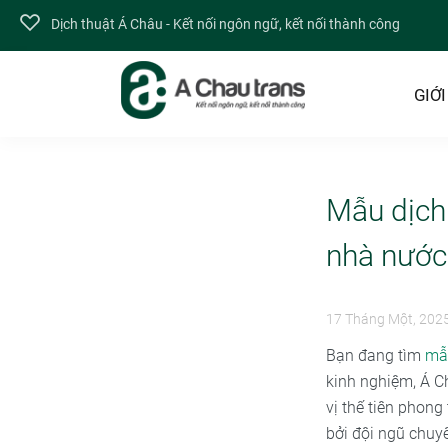
Dịch thuật Á Châu - Kết nối ngôn ngữ, kết nối thành công
GIỚI
Mẫu dịch 
nhà nước
17 Tháng Một, 202
Bạn đang tìm
mẫu
kinh nghiệm, Á C
vị thế tiên phon
bởi đội ngũ chuy