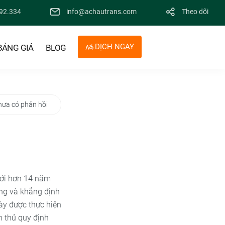
92.334
info@achautrans.com
Theo dõi
DỊCH NGAY
BẢNG GIÁ
BLOG
hưa có phản hồi
Với hơn 14 năm
ồng và khẳng định
ày được thực hiện
n thủ quy định