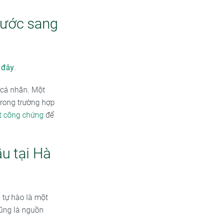
nước sang
i đây
.
 cá nhân. Một
trong trường hợp
t công chứng
để
u tại Hà
u
tự hào là một
cũng là nguồn