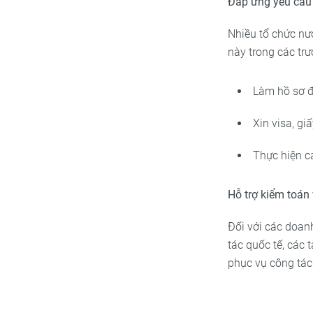
Đáp ứng yêu cầu 
Nhiều tổ chức nướ
này trong các tr
Làm hồ sơ đ
Xin visa, gi
Thực hiện cá
Hỗ trợ kiểm toán 
Đối với các doan
tác quốc tế, các 
phục vụ công tác