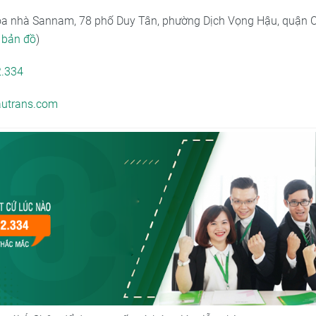
tòa nhà Sannam, 78 phố Duy Tân, phường Dịch Vọng Hậu, quận C
bản đồ
)
2.334
utrans.com