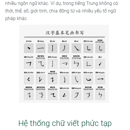
nhiều ngôn ngữ khác. Ví dụ, trong tiếng Trung không có
thời, thể, số, giới tính, chia động từ và nhiều yếu tố ngữ
pháp khác.
Hệ thống chữ viết phức tạp