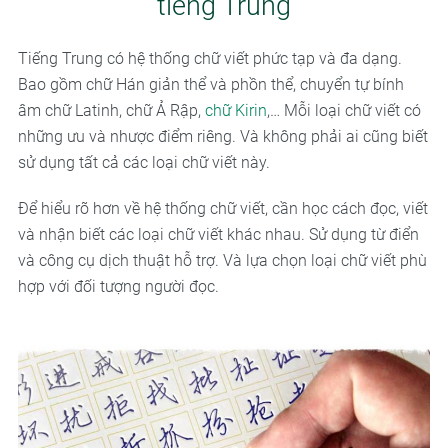
tiếng Trung
Tiếng Trung có hệ thống chữ viết phức tạp và đa dạng.
Bao gồm chữ Hán giản thể và phồn thể, chuyển tự bính
âm chữ Latinh, chữ Ả Rập,
chữ Kirin
,… Mỗi loại chữ viết có
những ưu và nhược điểm riêng. Và không phải ai cũng biết
sử dụng tất cả các loại chữ viết này.
Để hiểu rõ hơn về hệ thống chữ viết, cần học cách đọc, viết
và nhận biết các loại chữ viết khác nhau. Sử dụng từ điển
và công cụ dịch thuật hỗ trợ. Và lựa chọn loại chữ viết phù
hợp với đối tượng người đọc.