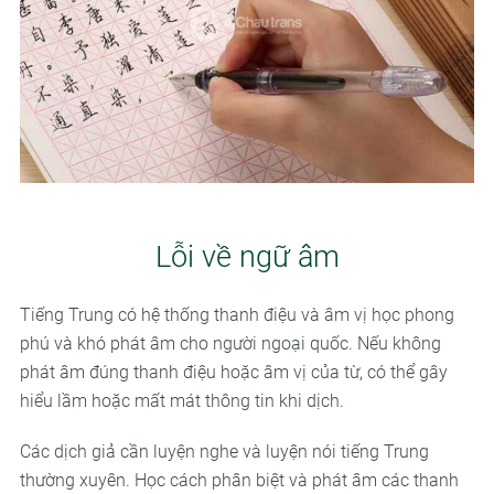
Lỗi về ngữ âm
Tiếng Trung có hệ thống thanh điệu và âm vị học phong
phú và khó phát âm cho người ngoại quốc. Nếu không
phát âm đúng thanh điệu hoặc âm vị của từ, có thể gây
hiểu lầm hoặc mất mát thông tin khi dịch.
Các dịch giả cần luyện nghe và luyện nói tiếng Trung
thường xuyên. Học cách phân biệt và phát âm các thanh