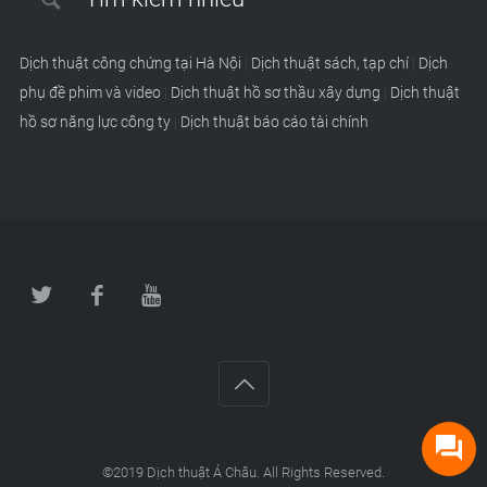
Dịch thuật công chứng tại Hà Nội
|
Dịch thuật sách, tạp chí
|
Dịch
phụ đề phim và video
|
Dịch thuật hồ sơ thầu xây dựng
|
Dịch thuật
hồ sơ năng lực công ty
|
Dịch thuật báo cáo tài chính
©2019
Dịch thuật Á Châu
. All Rights Reserved.