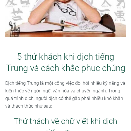
5 thử khách khi dịch tiếng
Trung và cách khắc phục chúng
Dịch tiếng Trung là một công việc đòi hỏi nhiều kỹ năng và
kiến thức về ngôn ngữ, văn hóa và chuyên ngành. Trong
quá trình dịch, người dịch có thể gặp phải nhiều khó khăn
và thách thức như sau:
Thử thách về chữ viết khi dịch