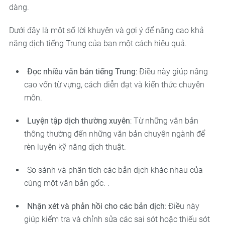
dàng.
Dưới đây là một số lời khuyên và gợi ý để nâng cao khả
năng dịch tiếng Trung của bạn một cách hiệu quả.
Đọc nhiều văn bản tiếng Trung
: Điều này giúp nâng
cao vốn từ vựng, cách diễn đạt và kiến thức chuyên
môn.
Luyện tập dịch thường xuyên
: Từ những văn bản
thông thường đến những văn bản chuyên ngành để
rèn luyện kỹ năng dịch thuật.
So sánh và phân tích các bản dịch khác nhau của
cùng một văn bản gốc. .
Nhận xét và phản hồi cho các bản dịch
: Điều này
giúp kiểm tra và chỉnh sửa các sai sót hoặc thiếu sót