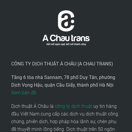
CÔNG TY DỊCH THUẬT Á CHÂU (A CHAU TRANS)
Tầng 6 tòa nhà Sannam, 78 phố Duy Tân, phường
Dịch Vọng Hậu, quận Cầu Giấy, thành phố Hà Nội
Xem bản đồ
Dịch thuật Á Châu là
công ty dịch thuật
uy tín hàng
đầu Việt Nam cung cấp các dịch vụ dịch thuật công
chứng, phiên dịch, hợp pháp hóa lãnh sự, chèn phụ
đề thuyết minh lồng tiếng. Dịch thuật trên 50 ngôn