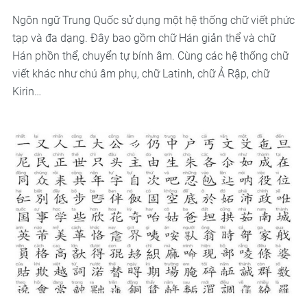
Ngôn ngữ Trung Quốc sử dụng một hệ thống chữ viết phức
tạp và đa dạng. Đây bao gồm chữ Hán giản thể và chữ
Hán phồn thể, chuyển tự bính âm. Cùng các hệ thống chữ
viết khác như chú âm phụ, chữ Latinh, chữ Ả Rập, chữ
Kirin…