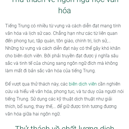
hóa
Tiếng Trung có nhiều từ vựng và cách diễn đạt mang tính
văn hóa và lịch sử cao. Chẳng hạn như các từ liên quan
đến phong tục, tập quán, tôn giáo, chính trị, lịch sử,…
Những từ vựng và cách diễn đạt này có thể gây khó khăn
cho biên dịch viên. Bởi phải truyền đạt được ý nghĩa sâu
sắc và tinh tế của chúng sang ngôn ngữ đích mà không
làm mất đi bản sắc văn hóa của tiếng Trung.
Để vượt qua thử thách này, các
biên dịch viên
cần nghiên
cứu và hiểu về văn hóa, phong tục, và tư duy của người nói
tiếng Trung. Sử dụng các kỹ thuật dịch thuật như giải
thích, bổ sung, thay thế,… để giữ được tính tương đương
văn hóa giữa hai ngôn ngữ.
Thử thách về chất lượng dịch