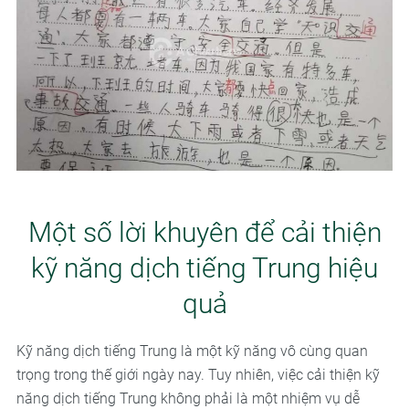
Một số lời khuyên để cải thiện
kỹ năng dịch tiếng Trung hiệu
quả
Kỹ năng dịch tiếng Trung là một kỹ năng vô cùng quan
trọng trong thế giới ngày nay. Tuy nhiên, việc cải thiện kỹ
năng dịch tiếng Trung không phải là một nhiệm vụ dễ