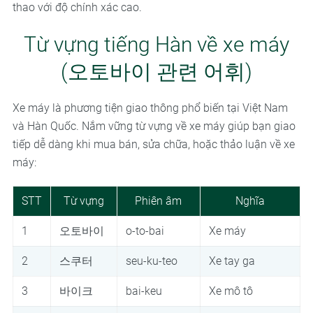
thao với độ chính xác cao.
Từ vựng tiếng Hàn về xe máy
(오토바이 관련 어휘)
Xe máy là phương tiện giao thông phổ biến tại Việt Nam
và Hàn Quốc. Nắm vững từ vựng về xe máy giúp bạn giao
tiếp dễ dàng khi mua bán, sửa chữa, hoặc thảo luận về xe
máy:
STT
Từ vựng
Phiên âm
Nghĩa
1
오토바이
o-to-bai
Xe máy
2
스쿠터
seu-ku-teo
Xe tay ga
3
바이크
bai-keu
Xe mô tô