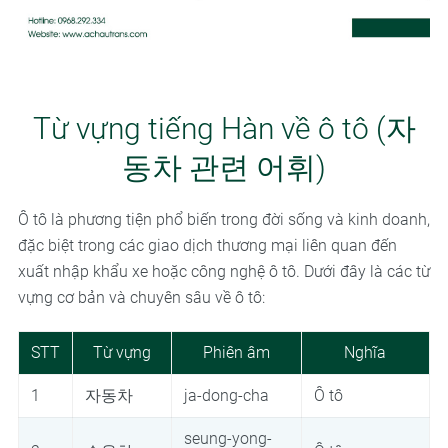
Từ vựng tiếng Hàn về ô tô (자
동차 관련 어휘)
Ô tô là phương tiện phổ biến trong đời sống và kinh doanh,
đặc biệt trong các giao dịch thương mại liên quan đến
xuất nhập khẩu xe hoặc công nghệ ô tô. Dưới đây là các từ
vựng cơ bản và chuyên sâu về ô tô:
STT
Từ vựng
Phiên âm
Nghĩa
1
자동차
ja-dong-cha
Ô tô
seung-yong-