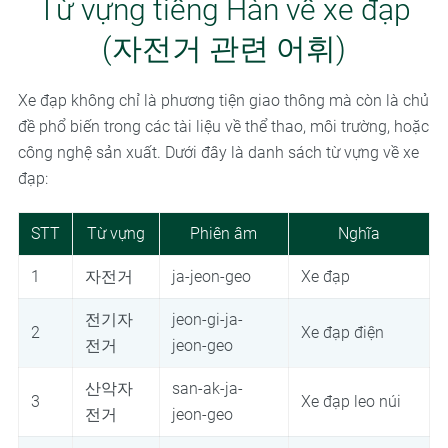
Từ vựng tiếng Hàn về xe đạp
(자전거 관련 어휘)
Xe đạp không chỉ là phương tiện giao thông mà còn là chủ
đề phổ biến trong các tài liệu về thể thao, môi trường, hoặc
công nghệ sản xuất. Dưới đây là danh sách từ vựng về xe
đạp:
STT
Từ vựng
Phiên âm
Nghĩa
1
자전거
ja-jeon-geo
Xe đạp
전기자
jeon-gi-ja-
2
Xe đạp điện
전거
jeon-geo
산악자
san-ak-ja-
3
Xe đạp leo núi
전거
jeon-geo