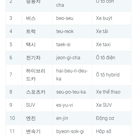
2
승용차
Ô tô con
cha
3
버스
beo-seu
Xe buýt
4
트럭
teu-reok
Xe tải
5
택시
taek-si
Xe taxi
6
전기차
jeon-gi-cha
Ô tô điện
하이브리
hai-beu-ri-deu-
7
Ô tô hybrid
드카
ka
8
스포츠카
seu-po-teu-ka
Xe thể thao
9
SUV
es-yu-vi
Xe SUV
10
엔진
en-jin
Động cơ
11
변속기
byeon-sok-gi
Hộp số