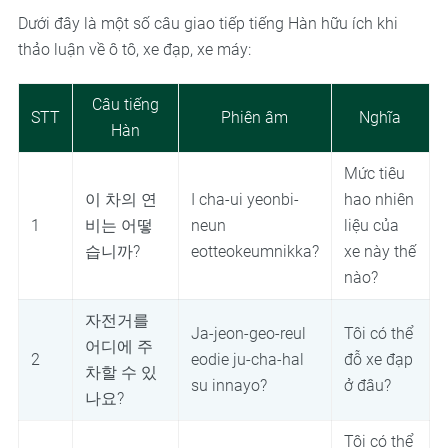
Dưới đây là một số câu giao tiếp tiếng Hàn hữu ích khi
thảo luận về ô tô, xe đạp, xe máy:
Câu tiếng
STT
Phiên âm
Nghĩa
Hàn
Mức tiêu
이 차의 연
I cha-ui yeonbi-
hao nhiên
1
비는 어떻
neun
liệu của
습니까?
eotteokeumnikka?
xe này thế
nào?
자전거를
Ja-jeon-geo-reul
Tôi có thể
어디에 주
2
eodie ju-cha-hal
đỗ xe đạp
차할 수 있
su innayo?
ở đâu?
나요?
Tôi có thể