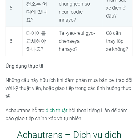
전소는 어
chung-jeon-so-
6
xe điện ở
디에 있나
neun eodie
đâu?
요?
innayo?
타이어를
Tai-yeo-reul gyo-
Có cần
8
교체해야
chehaeya
thay lốp
하나요?
hanayo?
xe không?
Ứng dụng thực tế
Những câu này hữu ích khi đàm phán mua bán xe, trao đổi
với kỹ thuật viên, hoặc giao tiếp trong các tình huống thực
tế.
Achautrans hỗ trợ
dịch thuật
hội thoại tiếng Hàn để đảm
bảo giao tiếp chính xác và tự nhiên.
Achautrans – Dịch vụ dịch