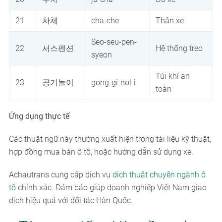
21
차체
cha-che
Thân xe
Seo-seu-pen-
22
서스펜션
Hệ thống treo
syeon
Túi khí an
23
공기놀이
gong-gi-nol-i
toàn
Ứng dụng thực tế
Các thuật ngữ này thường xuất hiện trong tài liệu kỹ thuật,
hợp đồng mua bán ô tô, hoặc hướng dẫn sử dụng xe.
Achautrans cung cấp dịch vụ
dịch thuật chuyên ngành ô
tô
chính xác. Đảm bảo giúp doanh nghiệp Việt Nam giao
dịch hiệu quả với đối tác Hàn Quốc.