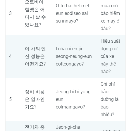
오토바이
O-to-bai hel-met-
mua mũ
헬멧은 어
3
eun eodiseo sal
bảo hiểm
디서 살 수
su innayo?
xe máy ở
있나요?
đâu?
Hiệu suất
이 차의 엔
I cha-ui en-jin
động cơ
4
진 성능은
seong-neung-eun
của xe
어떤가요?
eotteongayo?
này thế
nào?
Chi phí
정비 비용
Jeong-bi bi-yong-
bảo
5
은 얼마인
eun
dưỡng là
가요?
eolmaingayo?
bao
nhiêu?
전기차 충
Jeon-gi-cha
Trạm sạc