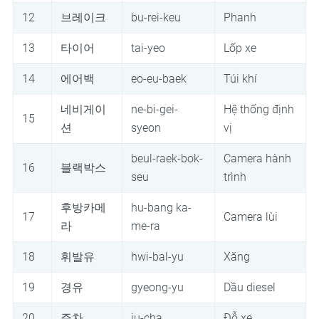
12
브레이크
bu-rei-keu
Phanh
13
타이어
tai-yeo
Lốp xe
14
에어백
eo-eu-baek
Túi khí
네비게이
ne-bi-gei-
Hệ thống định
15
션
syeon
vị
beul-raek-bok-
Camera hành
16
블랙박스
seu
trình
후방카메
hu-bang ka-
17
Camera lùi
라
me-ra
18
휘발유
hwi-bal-yu
Xăng
19
경유
gyeong-yu
Dầu diesel
20
주차
ju-cha
Đỗ xe