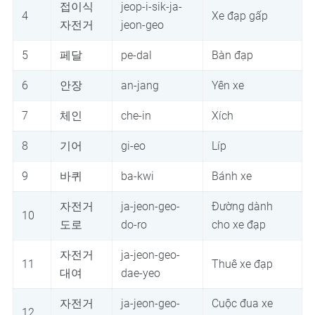
접이식
jeop-i-sik-ja-
4
Xe đạp gấp
자전거
jeon-geo
5
페달
pe-dal
Bàn đạp
6
안장
an-jang
Yên xe
7
체인
che-in
Xích
8
기어
gi-eo
Líp
9
바퀴
ba-kwi
Bánh xe
자전거
ja-jeon-geo-
Đường dành
10
도로
do-ro
cho xe đạp
자전거
ja-jeon-geo-
11
Thuê xe đạp
대여
dae-yeo
자전거
ja-jeon-geo-
Cuộc đua xe
12