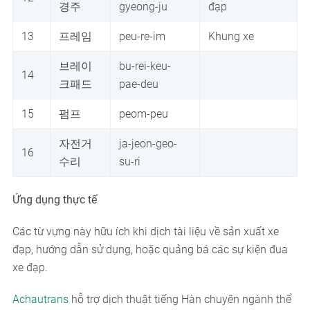
경주
gyeong-ju
đạp
13
프레임
peu-re-im
Khung xe
브레이
bu-rei-keu-
14
크패드
pae-deu
15
펌프
peom-peu
자전거
ja-jeon-geo-
16
수리
su-ri
Ứng dụng thực tế
Các từ vựng này hữu ích khi dịch tài liệu về sản xuất xe
đạp, hướng dẫn sử dụng, hoặc quảng bá các sự kiện đua
xe đạp.
Achautrans
hỗ trợ dịch thuật tiếng Hàn chuyên ngành thể