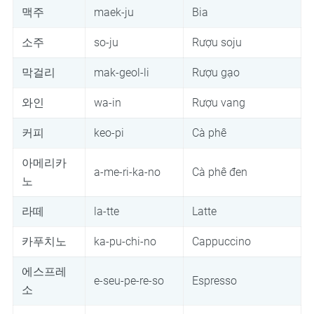
맥주
maek-ju
Bia
소주
so-ju
Rượu soju
막걸리
mak-geol-li
Rượu gạo
와인
wa-in
Rượu vang
커피
keo-pi
Cà phê
아메리카
a-me-ri-ka-no
Cà phê đen
노
라떼
la-tte
Latte
카푸치노
ka-pu-chi-no
Cappuccino
에스프레
e-seu-pe-re-so
Espresso
소