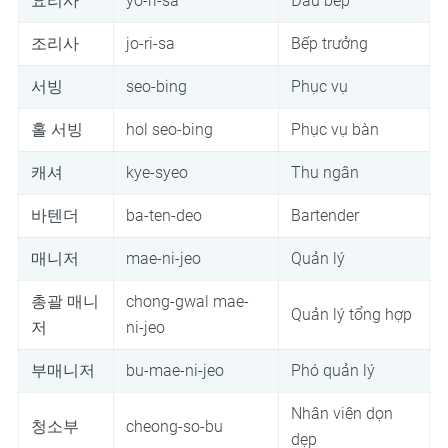
요리사
yo-ri-sa
Đầu bếp
조리사
jo-ri-sa
Bếp trưởng
서빙
seo-bing
Phục vụ
홀 서빙
hol seo-bing
Phục vụ bàn
캐셔
kye-syeo
Thu ngân
바텐더
ba-ten-deo
Bartender
매니저
mae-ni-jeo
Quản lý
총괄 매니
chong-gwal mae-
Quản lý tổng hợp
저
ni-jeo
부매니저
bu-mae-ni-jeo
Phó quản lý
Nhân viên dọn
청소부
cheong-so-bu
dẹp