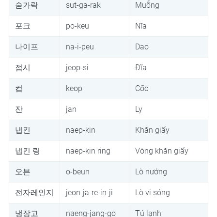
숟가락
sut-ga-rak
Muỗng
포크
po-keu
Nĩa
나이프
na-i-peu
Dao
접시
jeop-si
Đĩa
컵
keop
Cốc
잔
jan
Ly
냅킨
naep-kin
Khăn giấy
냅킨 링
naep-kin ring
Vòng khăn giấy
오븐
o-beun
Lò nướng
전자레인지
jeon-ja-re-in-ji
Lò vi sóng
냉장고
naeng-jang-go
Tủ lạnh