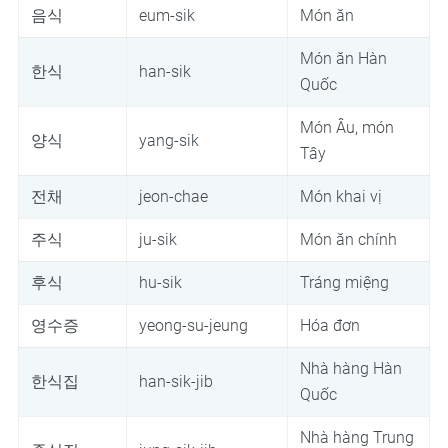
음식
eum-sik
Món ăn
Món ăn Hàn
한식
han-sik
Quốc
Món Âu, món
양식
yang-sik
Tây
전채
jeon-chae
Món khai vị
주식
ju-sik
Món ăn chính
후식
hu-sik
Tráng miệng
영수증
yeong-su-jeung
Hóa đơn
Nhà hàng Hàn
한식집
han-sik-jib
Quốc
Nhà hàng Trung