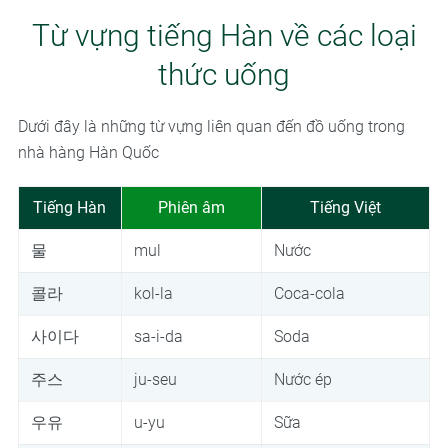
Từ vựng tiếng Hàn về các loại
thức uống
Dưới đây là những từ vựng liên quan đến đồ uống trong
nhà hàng Hàn Quốc
Tiếng Hàn
Phiên âm
Tiếng Việt
물
mul
Nước
콜라
kol-la
Coca-cola
사이다
sa-i-da
Soda
주스
ju-seu
Nước ép
우유
u-yu
Sữa