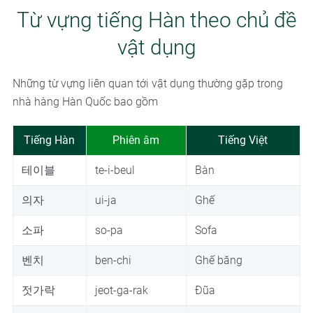
Từ vựng tiếng Hàn theo chủ đề
vật dụng
Những từ vựng liên quan tới vật dụng thường gặp trong
nhà hàng Hàn Quốc bao gồm
Tiếng Hàn
Phiên âm
Tiếng Việt
테이블
te-i-beul
Bàn
의자
ui-ja
Ghế
소파
so-pa
Sofa
벤치
ben-chi
Ghế băng
젓가락
jeot-ga-rak
Đũa