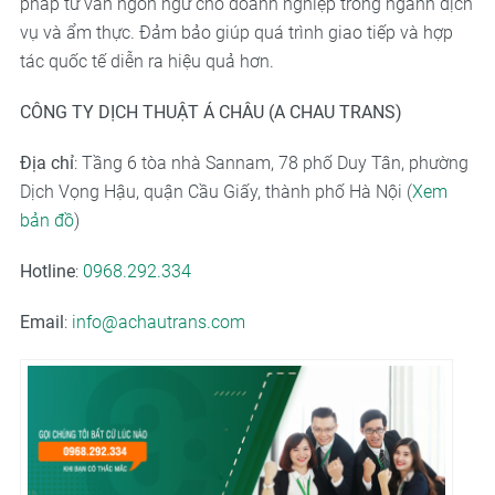
pháp tư vấn ngôn ngữ cho doanh nghiệp trong ngành dịch
vụ và ẩm thực. Đảm bảo giúp quá trình giao tiếp và hợp
tác quốc tế diễn ra hiệu quả hơn.
CÔNG TY DỊCH THUẬT Á CHÂU (A CHAU TRANS)
Địa chỉ
: Tầng 6 tòa nhà Sannam, 78 phố Duy Tân, phường
Dịch Vọng Hậu, quận Cầu Giấy, thành phố Hà Nội (
Xem
bản đồ
)
Hotline
:
0968.292.334
Email
:
info@achautrans.com