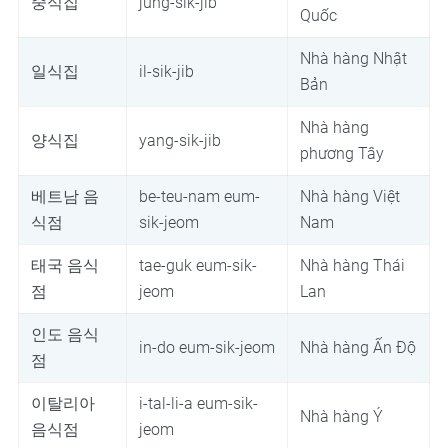
중식집
jung-sik-jib
Quốc
Nhà hàng Nhật
일식집
il-sik-jib
Bản
Nhà hàng
양식집
yang-sik-jib
phương Tây
베트남 음
be-teu-nam eum-
Nhà hàng Việt
식점
sik-jeom
Nam
태국 음식
tae-guk eum-sik-
Nhà hàng Thái
점
jeom
Lan
인도 음식
in-do eum-sik-jeom
Nhà hàng Ấn Độ
점
이탈리아
i-tal-li-a eum-sik-
Nhà hàng Ý
음식점
jeom