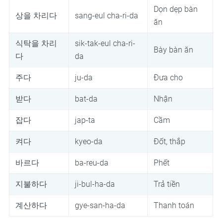
Dọn dẹp bàn
상을 차리다
sang-eul cha-ri-da
ăn
식탁을 차리
sik-tak-eul cha-ri-
Bày bàn ăn
다
da
주다
ju-da
Đưa cho
받다
bat-da
Nhận
잡다
jap-ta
Cầm
켜다
kyeo-da
Đốt, thắp
바르다
ba-reu-da
Phết
지불하다
ji-bul-ha-da
Trả tiền
계산하다
gye-san-ha-da
Thanh toán