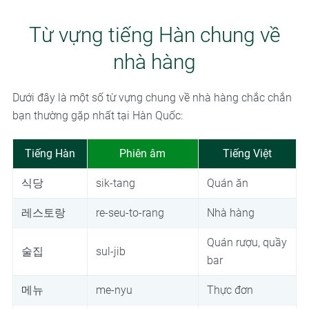
Từ vựng tiếng Hàn chung về
nhà hàng
Dưới đây là một số từ vựng chung về nhà hàng chắc chắn
bạn thường gặp nhất tại Hàn Quốc:
Tiếng Hàn
Phiên âm
Tiếng Việt
식당
sik-tang
Quán ăn
레스토랑
re-seu-to-rang
Nhà hàng
Quán rượu, quầy
술집
sul-jib
bar
메뉴
me-nyu
Thực đơn