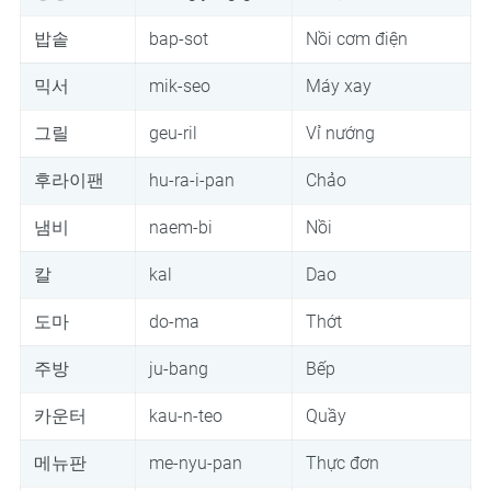
밥솥
bap-sot
Nồi cơm điện
믹서
mik-seo
Máy xay
그릴
geu-ril
Vỉ nướng
후라이팬
hu-ra-i-pan
Chảo
냄비
naem-bi
Nồi
칼
kal
Dao
도마
do-ma
Thớt
주방
ju-bang
Bếp
카운터
kau-n-teo
Quầy
메뉴판
me-nyu-pan
Thực đơn