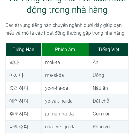
động trong nhà hàng
Các từ vựng tiếng hàn chuyên ngành dưới đây giúp bạn
hiểu và mô tả các hoạt động thường gặp trong nhà hàng:
Tiếng Hàn
Phiên âm
Tiếng Việt
먹다
mok-ta
Ăn
마시다
ma-si-da
Uống
요리하다
yo-ri-ha-da
Nấu ăn
예약하다
ye-yak-ha-da
Đặt chỗ
주문하다
ju-mun-ha-da
Gọi món
차려주다
cha-ryeo-ju-da
Phục vụ