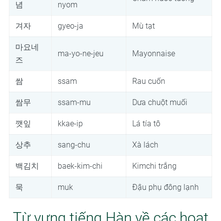
념
nyom
겨자
gyeo-ja
Mù tạt
마요네
ma-yo-ne-jeu
Mayonnaise
즈
쌈
ssam
Rau cuốn
쌈무
ssam-mu
Dưa chuột muối
깻잎
kkae-ip
Lá tía tô
상추
sang-chu
Xà lách
백김치
baek-kim-chi
Kimchi trắng
묵
muk
Đậu phụ đông lạnh
Từ vựng tiếng Hàn về các hoạt