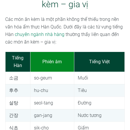
kèm – gia vị
Các món ăn kèm là một phần không thể thiếu trong nền
văn hóa ẩm thực Hàn Quốc. Dưới đây là các từ vựng tiếng
Hàn
chuyên ngành nhà hàng
thường thấy liên quan đến
các món ăn kèm – gia vị:
Tiếng
Phiên âm
Tiếng Việt
Hàn
소금
so-geum
Muối
후추
hu-chu
Tiêu
설탕
seol-tang
Đường
간장
gan-jang
Nước tương
식초
sik-cho
Giấm