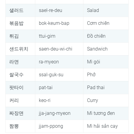
샐러드
sael-re-deu
Salad
볶음밥
bok-keum-bap
Cơm chiên
튀김
ttui-gim
Đồ chiên
샌드위치
saen-deu-wi-chi
Sandwich
라면
ra-myeon
Mì gói
쌀국수
ssal-guk-su
Phở
팟타이
pat-tai
Pad thai
커리
keo-ri
Curry
짜장면
jja-jang-myeon
Mì tương đen
짬뽕
jjam-ppong
Mì hải sản cay