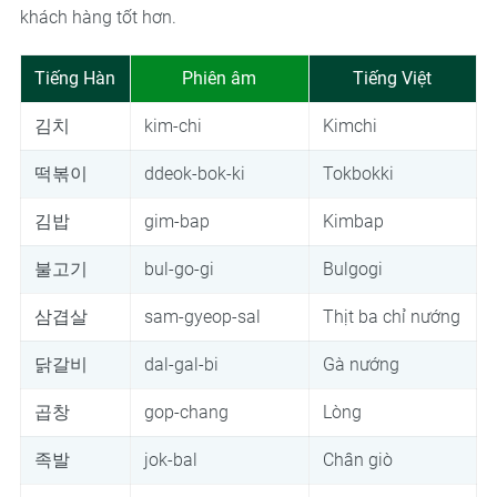
khách hàng tốt hơn.
Tiếng Hàn
Phiên âm
Tiếng Việt
김치
kim-chi
Kimchi
떡볶이
ddeok-bok-ki
Tokbokki
김밥
gim-bap
Kimbap
불고기
bul-go-gi
Bulgogi
삼겹살
sam-gyeop-sal
Thịt ba chỉ nướng
닭갈비
dal-gal-bi
Gà nướng
곱창
gop-chang
Lòng
족발
jok-bal
Chân giò