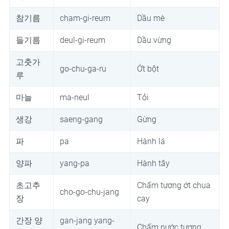
참기름
cham-gi-reum
Dầu mè
들기름
deul-gi-reum
Dầu vừng
고춧가
go-chu-ga-ru
Ớt bột
루
마늘
ma-neul
Tỏi
생강
saeng-gang
Gừng
파
pa
Hành lá
양파
yang-pa
Hành tây
초고추
Chấm tương ớt chua
cho-go-chu-jang
장
cay
간장 양
gan-jang yang-
Chấm nước tương