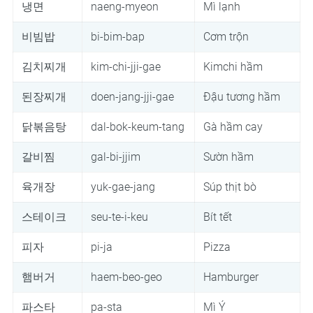
냉면
naeng-myeon
Mì lạnh
비빔밥
bi-bim-bap
Cơm trộn
김치찌개
kim-chi-jji-gae
Kimchi hầm
된장찌개
doen-jang-jji-gae
Đậu tương hầm
닭볶음탕
dal-bok-keum-tang
Gà hầm cay
갈비찜
gal-bi-jjim
Sườn hầm
육개장
yuk-gae-jang
Súp thịt bò
스테이크
seu-te-i-keu
Bít tết
피자
pi-ja
Pizza
햄버거
haem-beo-geo
Hamburger
파스타
pa-sta
Mì Ý