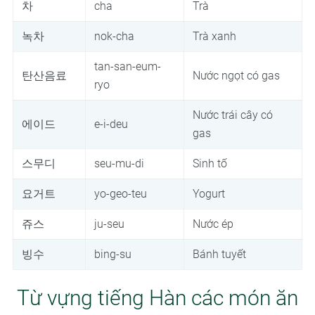
차
cha
Trà
녹차
nok-cha
Trà xanh
tan-san-eum-
탄산음료
Nước ngọt có gas
ryo
Nước trái cây có
에이드
e-i-deu
gas
스무디
seu-mu-di
Sinh tố
요거트
yo-geo-teu
Yogurt
쥬스
ju-seu
Nước ép
빙수
bing-su
Bánh tuyết
Từ vựng tiếng Hàn các món ăn