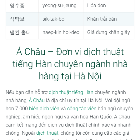
영수증
yeong-su-jeung
Hóa đơn
식탁보
sik-tak-bo
Khăn trải bàn
냅킨 홀더
naep-kin hol-deo
Giá đựng khăn giấy
Á Châu – Đơn vị dịch thuật
tiếng Hàn chuyên ngành nhà
hàng tại Hà Nội
Nếu bạn cần hỗ trợ
dịch thuật tiếng Hàn
chuyên ngành
nhà hàng,
Á Châu
là địa chỉ uy tín tại Hà Nội. Với đội ngũ
hơn 7.000
biên dịch viên
và
cộng tác viên
bản ngữ chuyên
nghiệp, am hiểu ngôn ngữ và văn hóa Hàn Quốc. Á Châu
cam kết mang đến dịch vụ dịch thuật chính xác và nhanh
chóng. Ngoài
dịch thuật
, chúng tôi còn cung cấp các giải