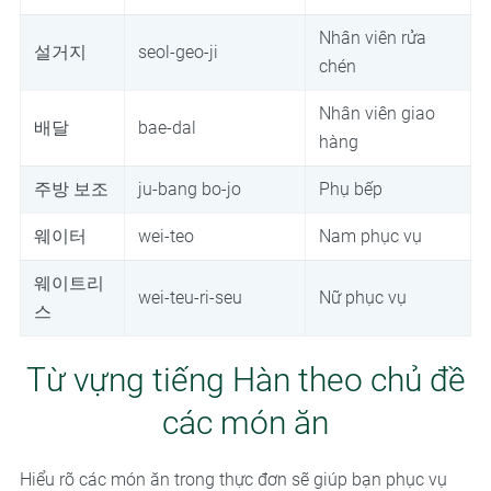
Nhân viên rửa
설거지
seol-geo-ji
chén
Nhân viên giao
배달
bae-dal
hàng
주방 보조
ju-bang bo-jo
Phụ bếp
웨이터
wei-teo
Nam phục vụ
웨이트리
wei-teu-ri-seu
Nữ phục vụ
스
Từ vựng tiếng Hàn theo chủ đề
các món ăn
Hiểu rõ các món ăn trong thực đơn sẽ giúp bạn phục vụ