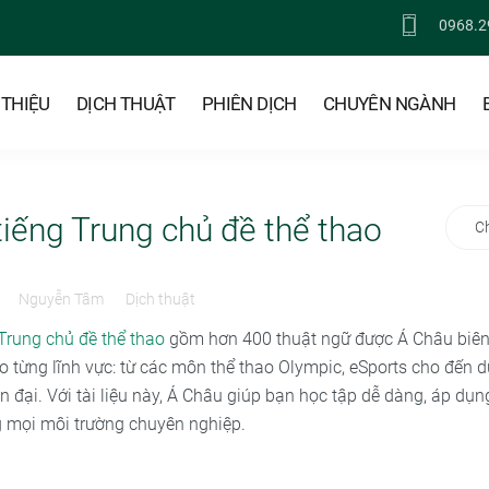
0968.2
 THIỆU
DỊCH THUẬT
PHIÊN DỊCH
CHUYÊN NGÀNH
iếng Trung chủ đề thể thao
C
Nguyễn Tâm
Dịch thuật
 Trung chủ đề thể thao
gồm hơn 400 thuật ngữ được Á Châu biên
eo từng lĩnh vực: từ các môn thể thao Olympic, eSports cho đến 
n đại. Với tài liệu này, Á Châu giúp bạn học tập dễ dàng, áp dụn
ng mọi môi trường chuyên nghiệp.