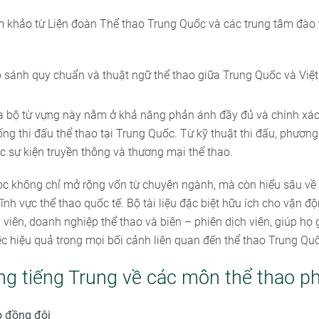
am khảo từ Liên đoàn Thể thao Trung Quốc và các trung tâm đào 
o sánh quy chuẩn và thuật ngữ thể thao giữa Trung Quốc và Việ
a bộ từ vựng này nằm ở khả năng phản ánh đầy đủ và chính xác
ống thi đấu thể thao tại Trung Quốc. Từ kỹ thuật thi đấu, phươn
c sự kiện truyền thông và thương mại thể thao.
ọc không chỉ mở rộng vốn từ chuyên ngành, mà còn hiểu sâu về
lĩnh vực thể thao quốc tế. Bộ tài liệu đặc biệt hữu ích cho vận đ
 viên, doanh nghiệp thể thao và biên – phiên dịch viên, giúp họ 
ệc hiệu quả trong mọi bối cảnh liên quan đến thể thao Trung Qu
ng tiếng Trung về các môn thể thao ph
o đồng đội