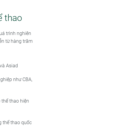
ể thao
uá trình nghiên
iễn từ hàng trăm
 và Asiad
nghiệp như CBA,
 thể thao hiện
g thể thao quốc