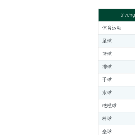
Từ vựn
体育运动
足球
篮球
排球
手球
水球
橄榄球
棒球
垒球