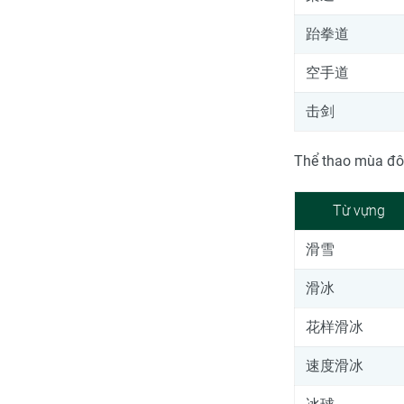
跆拳道
空手道
击剑
Thể thao mùa đ
Từ vựng
滑雪
滑冰
花样滑冰
速度滑冰