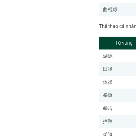
曲棍球
Thể thao cá nhâ
Từ vựng
游泳
田径
体操
举重
拳击
摔跤
柔道