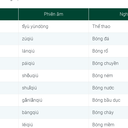
g
Phiên âm
Ngh
tǐyù yùndòng
Thể thao
zúqiú
Bóng đá
lánqiú
Bóng rổ
páiqiú
Bóng chuyền
shǒuqiú
Bóng ném
shuǐqiú
Bóng nước
gǎnlǎnqiú
Bóng bầu dục
bàngqiú
Bóng chày
lěiqiú
Bóng mềm