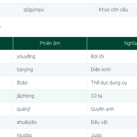
qūgùnqiú
Khúc côn cầu
n
Phiên âm
Nghĩa
yóuyǒng
Bơi lội
tiánjìng
Điền kinh
tǐcāo
Thể dục dụng cụ
jǔzhòng
Cử tạ
quánjī
Quyền anh
shuāijiāo
Đấu vật
róudào
Judo