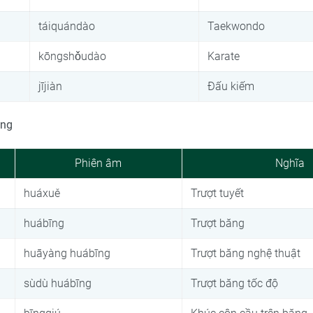
táiquándào
Taekwondo
kōngshǒudào
Karate
jījiàn
Đấu kiếm
ông
Phiên âm
Nghĩa
huáxuě
Trượt tuyết
huábīng
Trượt băng
huāyàng huábīng
Trượt băng nghệ thuật
sùdù huábīng
Trượt băng tốc độ