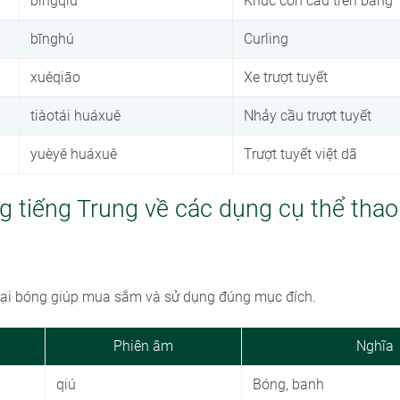
bīngqiú
Khúc côn cầu trên băng
bīnghú
Curling
xuěqiāo
Xe trượt tuyết
tiàotái huáxuě
Nhảy cầu trượt tuyết
yuèyě huáxuě
Trượt tuyết việt dã
g tiếng Trung về các dụng cụ thể thao
loại bóng giúp mua sắm và sử dụng đúng mục đích.
Phiên âm
Nghĩa
qiú
Bóng, banh