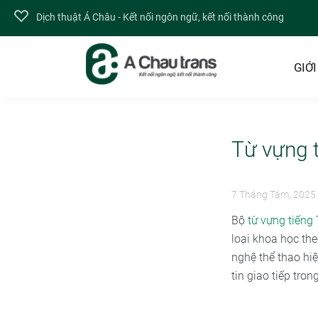
Dịch thuật Á Châu - Kết nối ngôn ngữ, kết nối thành công
GIỚI
Từ vựng t
7 Tháng Tám, 2025
Bộ
từ vựng tiếng
loại khoa học th
nghệ thể thao hiệ
tin giao tiếp tro