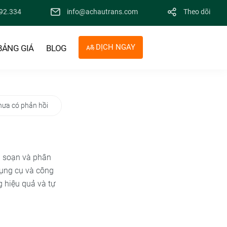
92.334
info@achautrans.com
Theo dõi
DỊCH NGAY
BẢNG GIÁ
BLOG
hưa có phản hồi
 soạn và phân
dụng cụ và công
g hiệu quả và tự