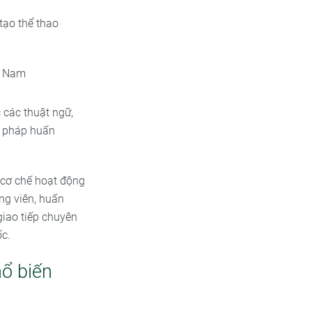
tạo thể thao
t Nam
 các thuật ngữ,
g pháp huấn
 cơ chế hoạt động
ộng viên, huấn
giao tiếp chuyên
ốc.
ổ biến