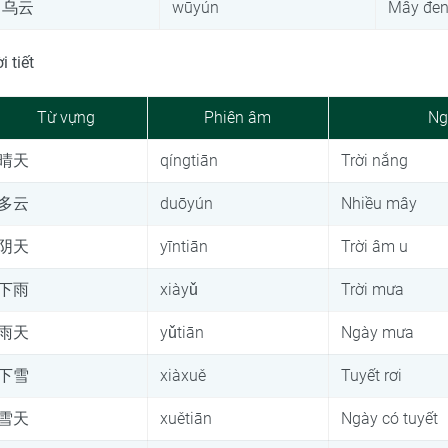
乌云
wūyún
Mây đe
i tiết
Từ vựng
Phiên âm
Ng
晴天
qíngtiān
Trời nắng
多云
duōyún
Nhiều mây
阴天
yīntiān
Trời âm u
下雨
xiàyǔ
Trời mưa
雨天
yǔtiān
Ngày mưa
下雪
xiàxuě
Tuyết rơi
雪天
xuětiān
Ngày có tuyết