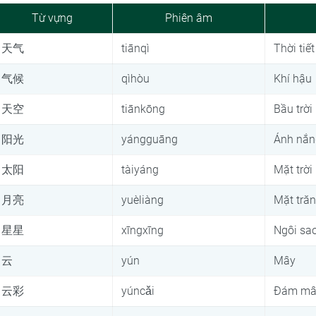
Từ vựng
Phiên âm
天气
tiānqì
Thời tiết
气候
qìhòu
Khí hậu
天空
tiānkōng
Bầu trời
阳光
yángguāng
Ánh nắn
太阳
tàiyáng
Mặt trời
月亮
yuèliàng
Mặt tră
星星
xīngxīng
Ngôi sa
云
yún
Mây
云彩
yúncǎi
Đám mâ