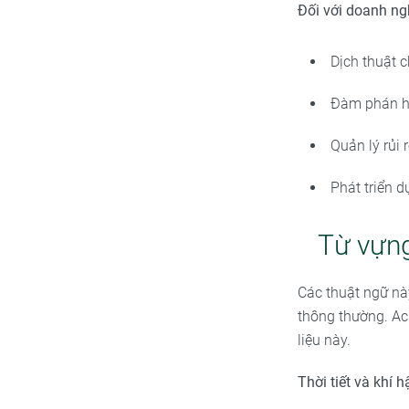
Đối với doanh ng
Dịch thuật 
Đàm phán hi
Quản lý rủi 
Phát triển d
Từ vựng
Các thuật ngữ nà
thông thường. Ac
liệu này.
Thời tiết và khí h