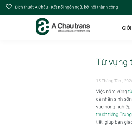
Dịch thuật Á Châu - Kết nối ngôn ngữ, kết nối thành công
GIỚI
Từ vựng t
15 Tháng Tám, 202
Việc nắm vững
t
cá nhân sinh sốn
vực nông nghiệp,
thuật tiếng Trung
tiết, giúp bạn gia