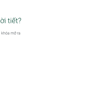
i tiết?
a khóa mở ra