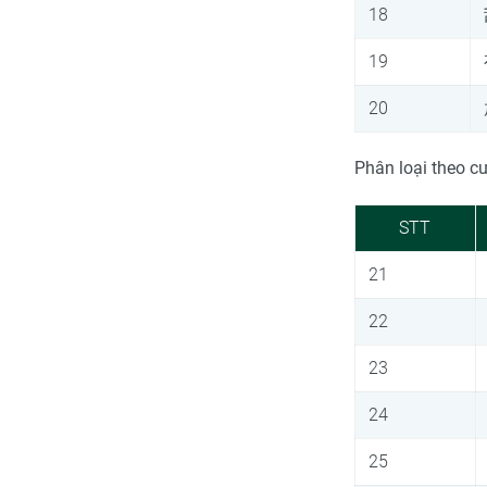
18
19
20
Phân loại theo c
STT
21
22
23
24
25