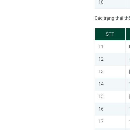
10
Các trạng thái thờ
STT
11
12
13
14
15
16
17