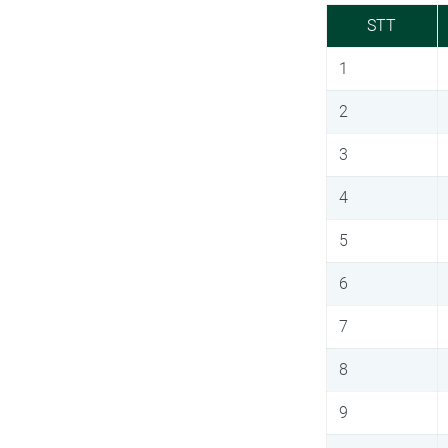
STT
1
2
3
4
5
6
7
8
9