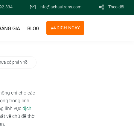
92.334
info@achautrans.com
Theo dõi
DỊCH NGAY
BẢNG GIÁ
BLOG
hưa có phản hồi
không chỉ cho các
ộng trong lĩnh
ng lĩnh vực
dịch
ất về chủ đề thời
an.