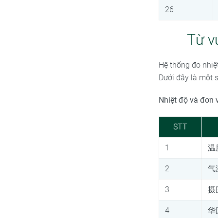
26
Từ v
Hệ thống đo nhiệ
Dưới đây là một 
Nhiệt độ và đơn 
STT
1
温
2
气
3
摄
4
华