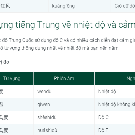
狂风
kuángfēng
Gió dữ dộ
ựng tiếng Trung về nhiệt độ và cảm
t độ Trung Quốc sử dụng độ C và có nhiều cách diễn đạt cảm giá
số từ vựng thông dụng nhất về nhiệt độ mà bạn nên nắm:
vị đo
Từ vựng
Phiên âm
Ngh
度
wēndù
Nhiệt độ
温
qìwēn
Nhiệt độ không k
氏度
shèshìdù
Độ C
氏度
huáshìdù
Độ F