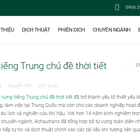
0968.2
 THIỆU
DỊCH THUẬT
PHIÊN DỊCH
CHUYÊN NGÀNH
iếng Trung chủ đề thời tiết
C
5
Nguyễn Tâm
Dịch thuật
ừ vựng tiếng Trung chủ đề thời tiết
đã trở thành yếu tố thiết yếu 
g, làm việc tại Trung Quốc mà còn cho các doanh nghiệp hoạt đ
 du lịch và nghiên cứu khí hậu. Với hơn 14 năm kinh nghiệm tro
chuyên ngành, Achautrans đã tổng hợp bộ từ vựng toàn diện nh
o tiếp tự tin và dịch thuật chính xác các tài liệu khí tượng liên qu