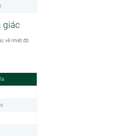
i
 giác
c về nhiệt độ.
ĩa
hí