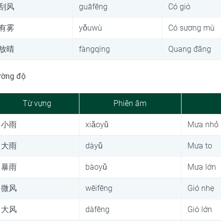
刮风
guāfēng
Có gió
有雾
yǒuwù
Có sương mù
放晴
fàngqíng
Quang đãng
ường độ
Từ vựng
Phiên âm
小雨
xiǎoyǔ
Mưa nhỏ
大雨
dàyǔ
Mưa to
暴雨
bàoyǔ
Mưa lớn
微风
wēifēng
Gió nhẹ
大风
dàfēng
Gió lớn