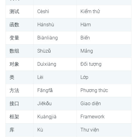
测试
Cèshì
Kiểm thử
函数
Hánshù
Hàm
变量
Biànliàng
Biến
数组
Shùzǔ
Mảng
对象
Duìxiàng
Đối tượng
类
Lèi
Lớp
方法
Fāngfǎ
Phương thức
接口
Jiēkǒu
Giao diện
框架
Kuàngjià
Framework
库
Kù
Thư viện