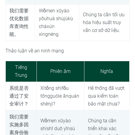
我们需要
Wǒmen xūyào
Chúng ta cần tối ưu
优化数据
yōuhuà shùjùkù
hóa hiệu suất truy
库查询性
cháxún
vấn cơ sở dữ liệu.
能。
xìngnéng.
Thảo luận về an ninh mạng
Tiếng
Phiên âm
Nghĩa
Trung
系统是否
Xìtǒng shìfǒu
Hệ thống đã vượt
通过了安
tōngguòle ānquán
qua kiểm toán
全审计？
shěnjì?
bảo mật chưa?
我们需要
Wǒmen xūyào
Chúng ta cần
实施多因
shíshī duō yīnsù
triển khai xác
素身份验