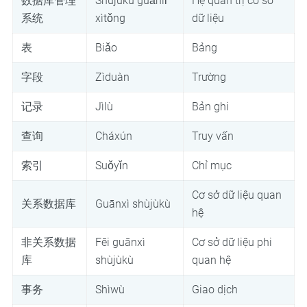
数据库管理
Shùjùkù guǎnlǐ
Hệ quản trị cơ sở
系统
xìtǒng
dữ liệu
表
Biǎo
Bảng
字段
Zìduàn
Trường
记录
Jìlù
Bản ghi
查询
Cháxún
Truy vấn
索引
Suǒyǐn
Chỉ mục
Cơ sở dữ liệu quan
关系数据库
Guānxì shùjùkù
hệ
非关系数据
Fēi guānxì
Cơ sở dữ liệu phi
库
shùjùkù
quan hệ
事务
Shìwù
Giao dịch