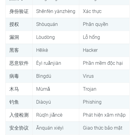
身份验证
Shēnfèn yànzhèng
Xác thực
授权
Shòuquán
Phân quyền
漏洞
Lòudòng
Lỗ hổng
黑客
Hēikè
Hacker
恶意软件
Èyì ruǎnjiàn
Phần mềm độc hại
病毒
Bìngdú
Virus
木马
Mùmǎ
Trojan
钓鱼
Diàoyú
Phishing
入侵检测
Rùqīn jiǎncè
Phát hiện xâm nhập
安全协议
Ānquán xiéyì
Giao thức bảo mật