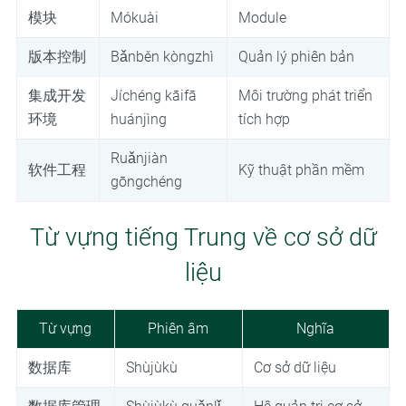
模块
Mókuài
Module
版本控制
Bǎnběn kòngzhì
Quản lý phiên bản
集成开发
Jíchéng kāifā
Môi trường phát triển
环境
huánjìng
tích hợp
Ruǎnjiàn
软件工程
Kỹ thuật phần mềm
gōngchéng
Từ vựng tiếng Trung về cơ sở dữ
liệu
Từ vựng
Phiên âm
Nghĩa
数据库
Shùjùkù
Cơ sở dữ liệu