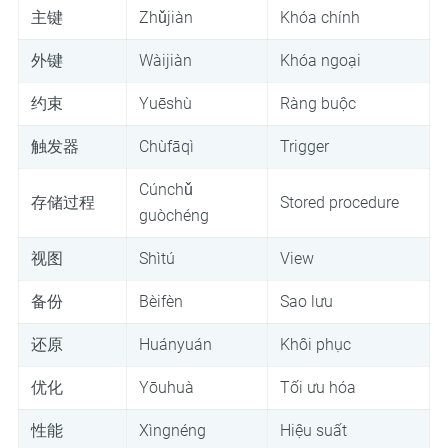
主键
Zhǔjiàn
Khóa chính
外键
Wàijiàn
Khóa ngoại
约束
Yuēshù
Ràng buộc
触发器
Chùfāqì
Trigger
Cúnchǔ
存储过程
Stored procedure
guòchéng
视图
Shìtú
View
备份
Bèifèn
Sao lưu
还原
Huányuán
Khôi phục
优化
Yōuhuà
Tối ưu hóa
性能
Xìngnéng
Hiệu suất