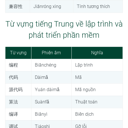
兼容性
Jiānróng xìng
Tính tương thích
Từ vựng tiếng Trung về lập trình và
phát triển phần mềm
Từ vựng
Phiên âm
Nghĩa
编程
Biānchéng
Lập trình
代码
Dàimǎ
Mã
源代码
Yuán dàimǎ
Mã nguồn
算法
Suànfǎ
Thuật toán
编译
Biānyì
Biên dịch
调试
Tiáoshì
Gỡ lỗi