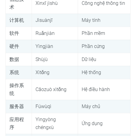
Xìnxī jìshù
Công nghệ thông tin
术
计算机
Jìsuànjī
Máy tính
软件
Ruǎnjiàn
Phần mềm
硬件
Yìngjiàn
Phần cứng
数据
Shùjù
Dữ liệu
系统
Xìtǒng
Hệ thống
操作系
Cāozuò xìtǒng
Hệ điều hành
统
服务器
Fúwùqì
Máy chủ
应用程
Yìngyòng
Ứng dụng
序
chéngxù