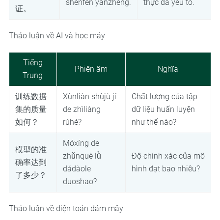
shēnfèn yànzhèng.
thực đa yếu tố.
证。
Thảo luận về AI và học máy
Tiếng
Phiên âm
Nghĩa
Trung
训练数据
Xùnliàn shùjù jí
Chất lượng của tập
集的质量
de zhìliàng
dữ liệu huấn luyện
如何？
rúhé?
như thế nào?
Móxíng de
模型的准
zhǔnquè lǜ
Độ chính xác của mô
确率达到
dádàole
hình đạt bao nhiêu?
了多少？
duōshao?
Thảo luận về điện toán đám mây