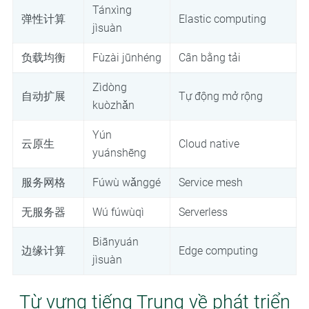
Tánxìng
弹性计算
Elastic computing
jìsuàn
负载均衡
Fùzài jūnhéng
Cân bằng tải
Zìdòng
自动扩展
Tự động mở rộng
kuòzhǎn
Yún
云原生
Cloud native
yuánshēng
服务网格
Fúwù wǎnggé
Service mesh
无服务器
Wú fúwùqì
Serverless
Biānyuán
边缘计算
Edge computing
jìsuàn
Từ vựng tiếng Trung về phát triển