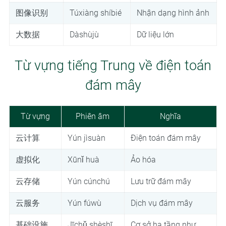
图像识别
Túxiàng shíbié
Nhận dạng hình ảnh
大数据
Dàshùjù
Dữ liệu lớn
Từ vựng tiếng Trung về điện toán
đám mây
Từ vựng
Phiên âm
Nghĩa
云计算
Yún jìsuàn
Điện toán đám mây
虚拟化
Xūnǐ huà
Ảo hóa
云存储
Yún cúnchú
Lưu trữ đám mây
云服务
Yún fúwù
Dịch vụ đám mây
基础设施
Jīchǔ shèshī
Cơ sở hạ tầng như