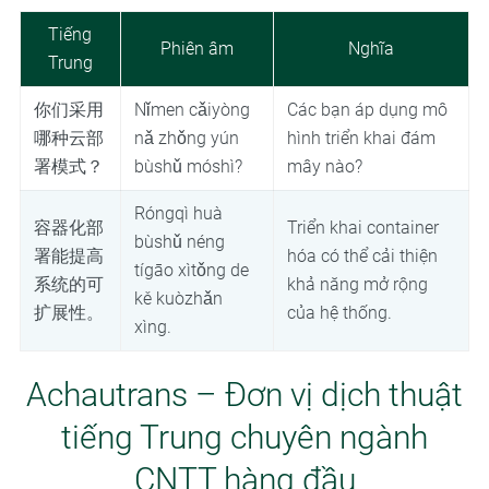
Tiếng
Phiên âm
Nghĩa
Trung
你们采用
Nǐmen cǎiyòng
Các bạn áp dụng mô
哪种云部
nǎ zhǒng yún
hình triển khai đám
署模式？
bùshǔ móshì?
mây nào?
Róngqì huà
容器化部
Triển khai container
bùshǔ néng
署能提高
hóa có thể cải thiện
tígāo xìtǒng de
系统的可
khả năng mở rộng
kě kuòzhǎn
扩展性。
của hệ thống.
xìng.
Achautrans – Đơn vị dịch thuật
tiếng Trung chuyên ngành
CNTT hàng đầu