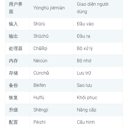
用户界
Giao diện người
Yònghù jièmiàn
面
dùng
输入
Shūrù
Đầu vào
输出
Shūchū
Đầu ra
处理器
Chǔlǐqì
Bộ xử lý
内存
Nèicún
Bộ nhớ
存储
Cúnchǔ
Lưu trữ
备份
Bèifèn
Sao lưu
恢复
Huīfù
Khôi phục
升级
Shēngjí
Nâng cấp
配置
Pèizhì
Cấu hình