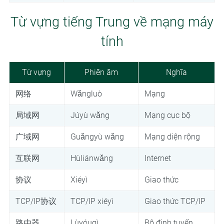
Từ vựng tiếng Trung về mạng máy
tính
Từ vựng
Phiên âm
Nghĩa
网络
Wǎngluò
Mạng
局域网
Júyù wǎng
Mạng cục bộ
广域网
Guǎngyù wǎng
Mạng diện rộng
互联网
Hùliánwǎng
Internet
协议
Xiéyì
Giao thức
TCP/IP协议
TCP/IP xiéyì
Giao thức TCP/IP
路由器
Lùyóuqì
Bộ định tuyến