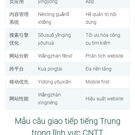
页应用
yìngyòng
App
内容管理
Nèiróng guǎnlǐ
Hệ quản trị nội
系统
xìtǒng
dung
搜索引擎
Sōusuǒ yǐnqíng
Tối ưu hóa công
优化
yōuhuà
cụ tìm kiếm
网站分析
Wǎngzhàn fēnxī
Phân tích website
跨平台
Kuà píngtái
Đa nền tảng
移动优先
Yídòng yōuxiān
Mobile first
Wǎngzhàn
网站性能
Hiệu suất website
xìngnéng
Mẫu câu giao tiếp tiếng Trung
trong lĩnh vực CNTT