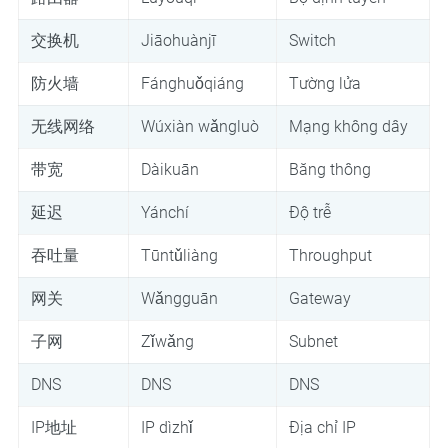
交换机
Jiāohuànjī
Switch
防火墙
Fánghuǒqiáng
Tường lửa
无线网络
Wúxiàn wǎngluò
Mạng không dây
带宽
Dàikuān
Băng thông
延迟
Yánchí
Độ trễ
吞吐量
Tūntǔliàng
Throughput
网关
Wǎngguān
Gateway
子网
Zǐwǎng
Subnet
DNS
DNS
DNS
IP地址
IP dìzhǐ
Địa chỉ IP