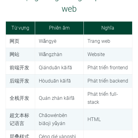
web
Từ vựng
Phiên âm
Nghĩa
网页
Wǎngyè
Trang web
网站
Wǎngzhàn
Website
前端开发
Qiánduān kāifā
Phát triển frontend
后端开发
Hòuduān kāifā
Phát triển backend
Phát triển full-
全栈开发
Quán zhàn kāifā
stack
超文本标
Chāowénběn
HTML
记语言
biāojì yǔyán
层叠样式
Céng dié yàngshì