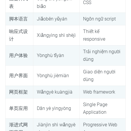
CSS
表
biǎo
脚本语言
Jiǎoběn yǔyán
Ngôn ngữ script
响应式设
Thiết kế
Xiǎngyìng shì shèjì
计
responsive
Trải nghiệm người
用户体验
Yònghù tǐyàn
dùng
Giao diện người
用户界面
Yònghù jièmiàn
dùng
网页框架
Wǎngyè kuàngjià
Web framework
Single Page
单页应用
Dān yè yìngyòng
Application
渐进式网
Jiànjìn shì wǎngyè
Progressive Web