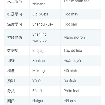
人工智能
Trí tuệ nhân tạo
zhìnéng
机器学习
Jīqì xuéxí
Học máy
深度学习
Shēndù xuéxí
Học sâu
Shénjīng
神经网络
Mạng nơ-ron
wǎngluò
数据集
Shùjù jí
Tập dữ liệu
训练
Xùnliàn
Huấn luyện
模型
Móxíng
Mô hình
预测
Yùcè
Dự đoán
分类
Fēnlèi
Phân loại
回归
Huíguī
Hồi quy