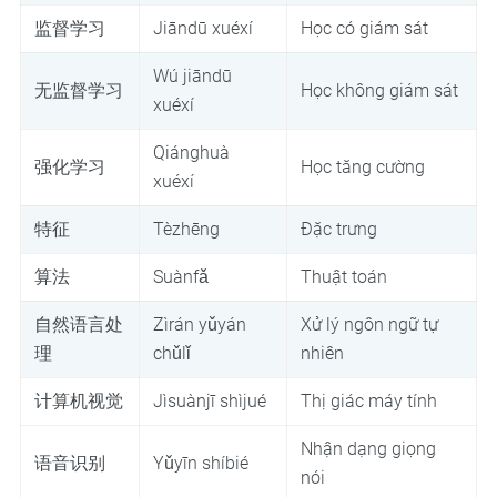
监督学习
Jiāndū xuéxí
Học có giám sát
Wú jiāndū
无监督学习
Học không giám sát
xuéxí
Qiánghuà
强化学习
Học tăng cường
xuéxí
特征
Tèzhēng
Đặc trưng
算法
Suànfǎ
Thuật toán
自然语言处
Zìrán yǔyán
Xử lý ngôn ngữ tự
理
chǔlǐ
nhiên
计算机视觉
Jìsuànjī shìjué
Thị giác máy tính
Nhận dạng giọng
语音识别
Yǔyīn shíbié
nói