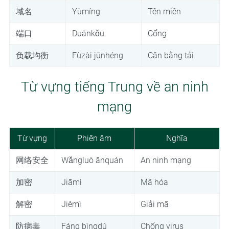
域名
Yùmíng
Tên miền
端口
Duānkǒu
Cổng
负载均衡
Fùzài jūnhéng
Cân bằng tải
Từ vựng tiếng Trung về an ninh
mạng
Từ vựng
Phiên âm
Nghĩa
网络安全
Wǎngluò ānquán
An ninh mạng
加密
Jiāmì
Mã hóa
解密
Jiěmì
Giải mã
防病毒
Fáng bìngdú
Chống virus