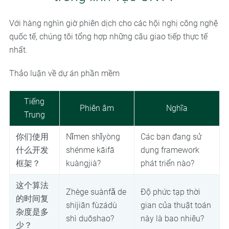
Với hàng nghìn giờ phiên dịch cho các hội nghị công nghệ
quốc tế, chúng tôi tổng hợp những câu giao tiếp thực tế
nhất.
Thảo luận về dự án phần mềm
Tiếng
Phiên âm
Nghĩa
Trung
你们使用
Nǐmen shǐyòng
Các bạn đang sử
什么开发
shénme kāifā
dụng framework
框架？
kuàngjià?
phát triển nào?
这个算法
Zhège suànfǎ de
Độ phức tạp thời
的时间复
shíjiān fùzádù
gian của thuật toán
杂度是多
shì duōshao?
này là bao nhiêu?
少？