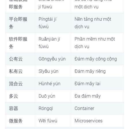
即服务
jí fúwù
một dịch vụ
平台即服
Píngtái jí
Nền tảng như một
务
fúwù
dịch vụ
软件即服
Ruǎnjiàn jí
Phần mềm như một
务
fúwù
dịch vụ
公有云
Gōngyǒu yún
Đám mây công cộng
私有云
Sīyǒu yún
Đám mây riêng
混合云
Hùnhé yún
Đám mây lai
多云
Duō yún
Đa đám mây
容器
Róngqì
Container
微服务
Wēi fúwù
Microservices