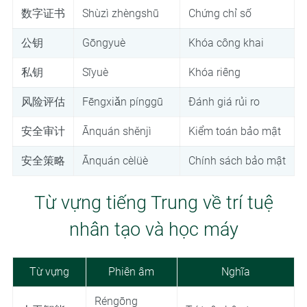
数字证书
Shùzì zhèngshū
Chứng chỉ số
公钥
Gōngyuè
Khóa công khai
私钥
Sīyuè
Khóa riêng
风险评估
Fēngxiǎn pínggū
Đánh giá rủi ro
安全审计
Ānquán shěnjì
Kiểm toán bảo mật
安全策略
Ānquán cèlüè
Chính sách bảo mật
Từ vựng tiếng Trung về trí tuệ
nhân tạo và học máy
Từ vựng
Phiên âm
Nghĩa
Réngōng