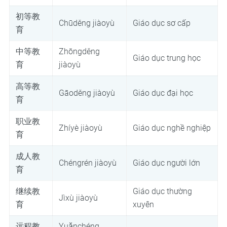
初等教
Chūděng jiàoyù
Giáo dục sơ cấp
育
中等教
Zhōngděng
Giáo dục trung học
育
jiàoyù
高等教
Gāoděng jiàoyù
Giáo dục đại học
育
职业教
Zhíyè jiàoyù
Giáo dục nghề nghiệp
育
成人教
Chéngrén jiàoyù
Giáo dục người lớn
育
继续教
Giáo dục thường
Jìxù jiàoyù
育
xuyên
远程教
Yuǎnchéng