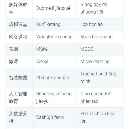
多媒体教
Giảng dạy đa
Duōméitǐ jiàoxué
学
phương tiện
虚拟课堂
Xūnǐ kètáng
Lớp học ảo
网络课程
Wǎngluò kèchéng
Khóa học mạng
慕课
Mùkè
MOOC
微课
Wēikè
Micro-learning
Trường học thông
智慧校园
Zhìhuì xiàoyuán
minh
人工智能
Réngōng zhìnéng
Giáo dục trí tuệ
教育
jiàoyù
nhân tạo
大数据分
Phân tích dữ liệu
Dàshùjù fēnxī
析
lớn