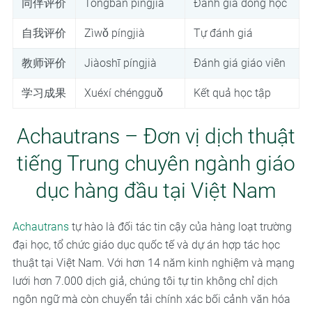
同伴评价
Tóngbàn píngjià
Đánh giá đồng học
自我评价
Zìwǒ píngjià
Tự đánh giá
教师评价
Jiàoshī píngjià
Đánh giá giáo viên
学习成果
Xuéxí chéngguǒ
Kết quả học tập
Achautrans – Đơn vị dịch thuật
tiếng Trung chuyên ngành giáo
dục hàng đầu tại Việt Nam
Achautrans
tự hào là đối tác tin cậy của hàng loạt trường
đại học, tổ chức giáo dục quốc tế và dự án hợp tác học
thuật tại Việt Nam. Với hơn 14 năm kinh nghiệm và mạng
lưới hơn 7.000 dịch giả, chúng tôi tự tin không chỉ dịch
ngôn ngữ mà còn chuyển tải chính xác bối cảnh văn hóa