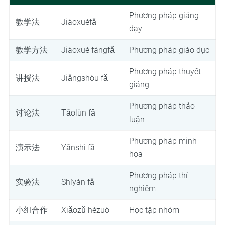
Phương pháp giảng
教学法
Jiàoxuéfǎ
dạy
教学方法
Jiàoxué fángfǎ
Phương pháp giáo dục
Phương pháp thuyết
讲授法
Jiǎngshòu fǎ
giảng
Phương pháp thảo
讨论法
Tǎolùn fǎ
luận
Phương pháp minh
演示法
Yǎnshì fǎ
họa
Phương pháp thí
实验法
Shíyàn fǎ
nghiệm
小组合作
Xiǎozǔ hézuò
Học tập nhóm