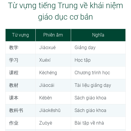
Từ vựng tiếng Trung về khái niệm
giáo dục cơ bản
Từ vựng
Phiên âm
Nghĩa
教学
Jiàoxué
Giảng dạy
学习
Xuéxí
Học tập
课程
Kèchéng
Chương trình học
教材
Jiàocái
Tài liệu giảng dạy
课本
Kèběn
Sách giáo khoa
教科书
Jiàokēshū
Sách giáo khoa
作业
Zuòyè
Bài tập về nhà