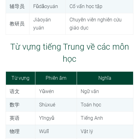
辅导员
Fǔdǎoyuán
Cố vấn học tập
Jiàoyán
Chuyên viên nghiên cứu
教研员
yuán
giáo dục
Từ vựng tiếng Trung về các môn
học
Từ vựng
Phiên âm
Nghĩa
语文
Yǔwén
Ngữ văn
数学
Shùxué
Toán học
英语
Yīngyǔ
Tiếng Anh
物理
Wùlǐ
Vật lý