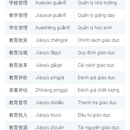
学校管理
Xuéxiào guǎnlǐ
Quản lý nhà trường
教学管理
Jiàoxué guǎnlǐ
Quản lý giảng dạy
学生管理
Xuéshēng guǎnlǐ
Quản lý học sinh
教育政策
Jiàoyù zhèngcè
Chính sách giáo dục
教育法规
Jiàoyù fǎguī
Quy định giáo dục
教育改革
Jiàoyù gǎigé
Cải cách giáo dục
教育评价
Jiàoyù píngjià
Đánh giá giáo dục
质量评估
Zhìliàng pínggū
Đánh giá chất lượng
教育督导
Jiàoyù dūdǎo
Thanh tra giáo dục
教育投入
Jiàoyù tóurù
Đầu tư giáo dục
教育资源
Jiàoyù zīyuán
Tài nguyên giáo dục