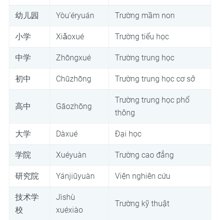
幼儿园
Yòu’éryuán
Trường mầm non
小学
Xiǎoxué
Trường tiểu học
中学
Zhōngxué
Trường trung học
初中
Chūzhōng
Trường trung học cơ sở
Trường trung học phổ
高中
Gāozhōng
thông
大学
Dàxué
Đại học
学院
Xuéyuàn
Trường cao đẳng
研究院
Yánjiūyuàn
Viện nghiên cứu
技术学
Jìshù
Trường kỹ thuật
校
xuéxiào