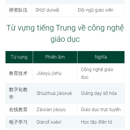
师资队伍
Shīzī duìwǔ
Đội ngũ giáo viên
Từ vựng tiếng Trung về công nghệ
giáo dục
Từ vựng
Phiên âm
Nghĩa
Công nghệ giáo
教育技术
Jiàoyù jìshù
dục
数字化教
Shùzìhuà jiàoxué
Giảng dạy số hóa
学
在线教育
Zàixiàn jiàoyù
Giáo dục trực tuyến
电子学习
Diànzǐ xuéxí
Học tập điện tử