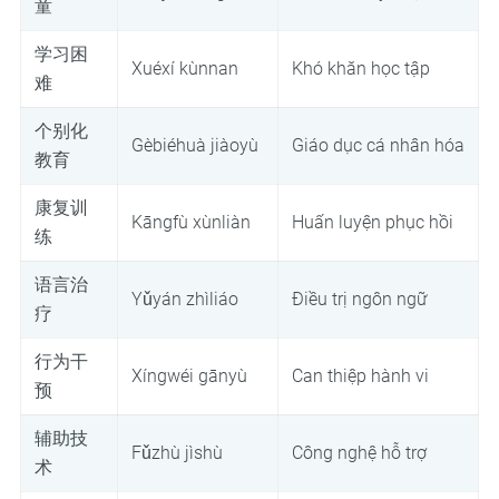
童
学习困
Xuéxí kùnnan
Khó khăn học tập
难
个别化
Gèbiéhuà jiàoyù
Giáo dục cá nhân hóa
教育
康复训
Kāngfù xùnliàn
Huấn luyện phục hồi
练
语言治
Yǔyán zhìliáo
Điều trị ngôn ngữ
疗
行为干
Xíngwéi gānyù
Can thiệp hành vi
预
辅助技
Fǔzhù jìshù
Công nghệ hỗ trợ
术