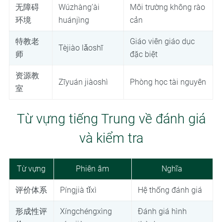
无障碍
Wúzhàng’ài
Môi trường không rào
环境
huánjìng
cản
特教老
Giáo viên giáo dục
Tèjiào lǎoshī
师
đặc biệt
资源教
Zīyuán jiàoshì
Phòng học tài nguyên
室
Từ vựng tiếng Trung về đánh giá
và kiểm tra
Từ vựng
Phiên âm
Nghĩa
评价体系
Píngjià tǐxì
Hệ thống đánh giá
形成性评
Xíngchéngxìng
Đánh giá hình