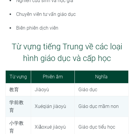
Nghiên cứu sinh và học giả
Chuyên viên tư vấn giáo dục
Biên phiên dịch viên
Từ vựng tiếng Trung về các loại
hình giáo dục và cấp học
Từ vựng
Phiên âm
Nghĩa
教育
Jiàoyù
Giáo dục
学前教
Xuéqián jiàoyù
Giáo dục mầm non
育
小学教
Xiǎoxué jiàoyù
Giáo dục tiểu học
育