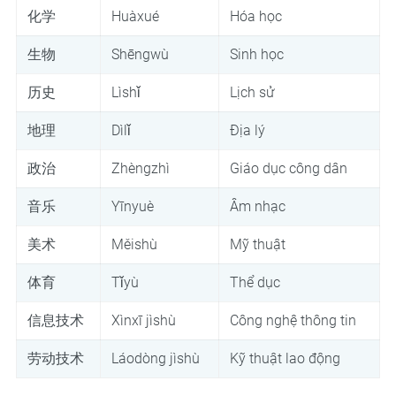
化学
Huàxué
Hóa học
生物
Shēngwù
Sinh học
历史
Lìshǐ
Lịch sử
地理
Dìlǐ
Địa lý
政治
Zhèngzhì
Giáo dục công dân
音乐
Yīnyuè
Âm nhạc
美术
Měishù
Mỹ thuật
体育
Tǐyù
Thể dục
信息技术
Xìnxī jìshù
Công nghệ thông tin
劳动技术
Láodòng jìshù
Kỹ thuật lao động