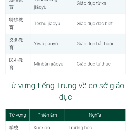
Giáo dục từ xa
育
jiàoyù
特殊教
Tèshū jiàoyù
Giáo dục đặc biệt
育
义务教
Yìwù jiàoyù
Giáo dục bắt buộc
育
民办教
Mínbàn jiàoyù
Giáo dục tư thục
育
Từ vựng tiếng Trung về cơ sở giáo
dục
Từ vựng
Phiên âm
Nghĩa
学校
Xuéxiào
Trường học