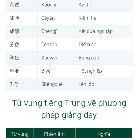
考试
Kǎoshì
Kỳ thi
测验
Cèyàn
Kiểm tra
成绩
Chéngjì
Kết quả học tập
分数
Fēnshù
Điểm số
学位
Xuéwèi
Bằng cấp
毕业
Bìyè
Tốt nghiệp
升学
Shēngxué
Lên lớp
Từ vựng tiếng Trung về phương
pháp giảng dạy
Từ vựng
Phiên âm
Nghĩa