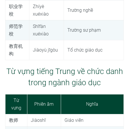
职业学
Zhíyè
Trường nghề
校
xuéxiào
师范学
Shīfàn
Trường sư phạm
校
xuéxiào
教育机
Jiàoyù jīgòu
Tổ chức giáo dục
构
Từ vựng tiếng Trung về chức danh
trong ngành giáo dục
Từ
Phiên âm
Nghĩa
vựng
教师
Jiàoshī
Giáo viên