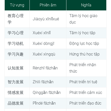
Từ vựng
Phiên âm
Nghĩa
教育心理
Tâm lý học giáo
Jiàoyù xīnlǐxué
学
dục
学习心理
Xuéxí xīnlǐ
Tâm lý học tập
学习动机
Xuéxí dòngjī
Động lực học tập
学习兴趣
Xuéxí xìngqù
Hứng thú học tập
Phát triển nhận
认知发展
Rènzhī fāzhǎn
thức
智力发展
Zhìlì fāzhǎn
Phát triển trí tuệ
情感发展
Qínggǎn fāzhǎn
Phát triển cảm xúc
品德发展
Pǐndé fāzhǎn
Phát triển đạo đức