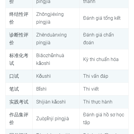
价
píngjià
thành
终结性评
Zhōngjiéxìng
Đánh giá tổng kết
价
píngjià
诊断性评
Zhěnduànxìng
Đánh giá chẩn
价
píngjià
đoán
标准化考
Biāozhǔnhuà
Kỳ thi chuẩn hóa
试
kǎoshì
口试
Kǒushì
Thi vấn đáp
笔试
Bǐshì
Thi viết
实践考试
Shíjiàn kǎoshì
Thi thực hành
作品集评
Đánh giá hồ sơ học
Zuòpǐnjí píngjià
价
tập