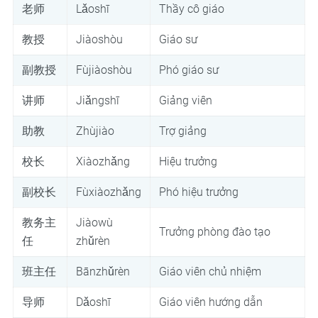
老师
Lǎoshī
Thầy cô giáo
教授
Jiàoshòu
Giáo sư
副教授
Fùjiàoshòu
Phó giáo sư
讲师
Jiǎngshī
Giảng viên
助教
Zhùjiào
Trợ giảng
校长
Xiàozhǎng
Hiệu trưởng
副校长
Fùxiàozhǎng
Phó hiệu trưởng
教务主
Jiàowù
Trưởng phòng đào tạo
任
zhǔrèn
班主任
Bānzhǔrèn
Giáo viên chủ nhiệm
导师
Dǎoshī
Giáo viên hướng dẫn