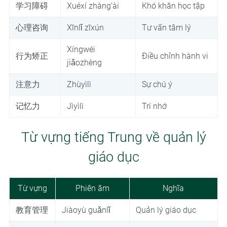
学习障碍
Xuéxí zhàng’ài
Khó khăn học tập
心理咨询
Xīnlǐ zīxún
Tư vấn tâm lý
Xíngwéi
行为矫正
Điều chỉnh hành vi
jiǎozhèng
注意力
Zhùyìlì
Sự chú ý
记忆力
Jìyìlì
Trí nhớ
Từ vựng tiếng Trung về quản lý
giáo dục
Từ vựng
Phiên âm
Nghĩa
教育管理
Jiàoyù guǎnlǐ
Quản lý giáo dục