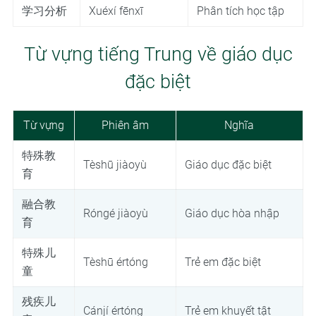
学习分析
Xuéxí fēnxī
Phân tích học tập
Từ vựng tiếng Trung về giáo dục
đặc biệt
Từ vựng
Phiên âm
Nghĩa
特殊教
Tèshū jiàoyù
Giáo dục đặc biệt
育
融合教
Róngé jiàoyù
Giáo dục hòa nhập
育
特殊儿
Tèshū értóng
Trẻ em đặc biệt
童
残疾儿
Cánjí értóng
Trẻ em khuyết tật