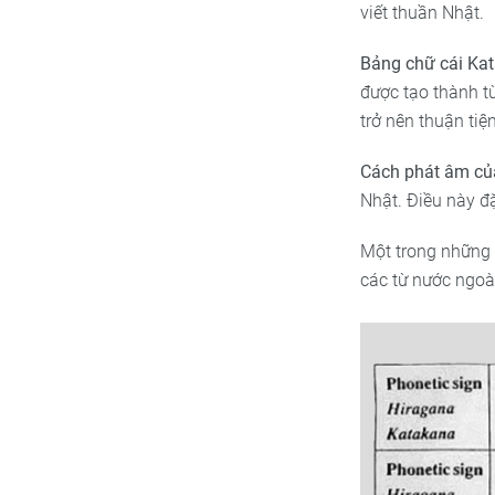
viết thuần Nhật.
Bảng chữ cái Ka
được tạo thành t
trở nên thuận tiệ
Cách phát âm củ
Nhật. Điều này đặ
Một trong những 
các từ nước ngoà