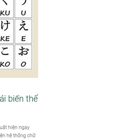
i biến thể
xuất hiện ngay
iện hệ thống chữ