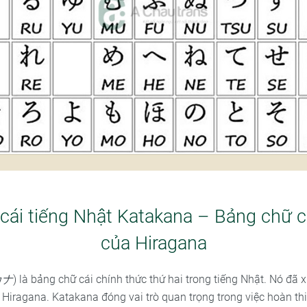
cái tiếng Nhật Katakana – Bảng chữ cá
của Hiragana
カナ
) là bảng chữ cái chính thức thứ hai trong tiếng Nhật. Nó đã 
 Hiragana. Katakana đóng vai trò quan trọng trong việc hoàn th