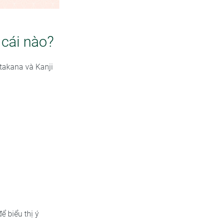
cái nào?
takana và Kanji
 biểu thị ý