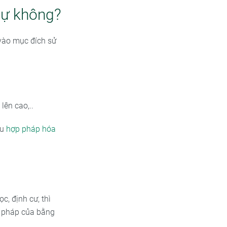
sự không?
vào mục đích sử
lên cao,..
ầu
hợp pháp hóa
c, định cư, thì
p pháp của bằng