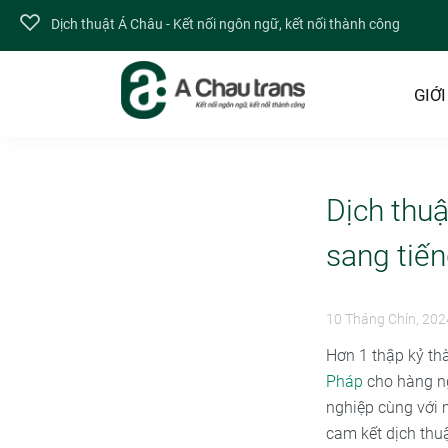
Dịch thuật Á Châu - Kết nối ngôn ngữ, kết nối thành công
GIỚI
Dịch thu
sang tiế
10 Tháng Chín, 202
Hơn 1 thập kỷ th
Pháp
cho hàng ng
nghiệp cùng với m
cam kết dịch thuậ