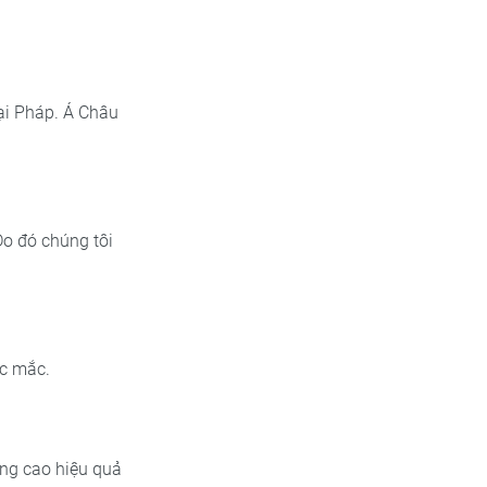
tại Pháp. Á Châu
Do đó chúng tôi
ắc mắc.
âng cao hiệu quả