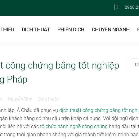
0968.2
 THIỆU
DỊCH THUẬT
PHIÊN DỊCH
CHUYÊN NGÀNH
ật công chứng bằng tốt nghiệp
C
ng Pháp
4
Nguyễn Tâm
Dịch thuật
ành lập, Á Châu đã phục vụ
dịch thuật công chứng bằng tốt nghi
àn khách hàng có nhu cầu trên khắp cả nước. Với đội ngũ dịch
ối liên hệ với các
tổ chức hành nghề công chứng
hàng đầu tại t
t trong thời gian nhanh chóng với giá thành tiết kiệm, minh bạ