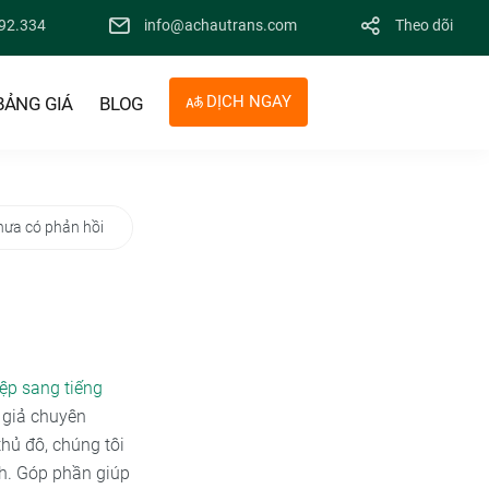
92.334
info@achautrans.com
Theo dõi
DỊCH NGAY
BẢNG GIÁ
BLOG
hưa có phản hồi
ệp sang tiếng
 giả chuyên
hủ đô, chúng tôi
ch. Góp phần giúp