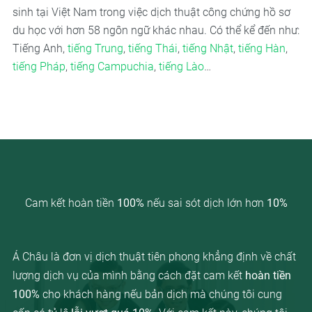
sinh tại Việt Nam trong việc dịch thuật công chứng hồ sơ
du học với hơn 58 ngôn ngữ khác nhau. Có thể kể đến như:
Tiếng Anh,
tiếng Trung
,
tiếng Thái
,
tiếng Nhật
,
tiếng Hàn
,
tiếng Pháp
,
tiếng Campuchia
,
tiếng Lào
…
Cam kết hoàn tiền
100%
nếu sai sót dịch lớn hơn
10%
Á Châu là đơn vị dịch thuật tiên phong khẳng định về chất
lượng dịch vụ của mình bằng cách đặt cam kết
hoàn tiền
100%
cho khách hàng nếu bản dịch mà chúng tôi cung