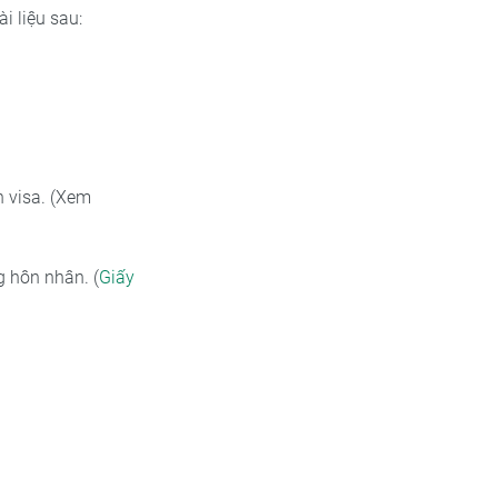
i liệu sau:
n visa. (Xem
g hôn nhân. (
Giấy