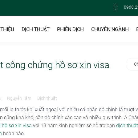
0968.2
 THIỆU
DỊCH THUẬT
PHIÊN DỊCH
CHUYÊN NGÀNH
t công chứng hồ sơ xin visa
C
4
Nguyễn Tâm
Dịch thuật
ối lo trước khi xuất ngoại với nhiều cá nhân đó chính là trượt 
an cũng khá khó, cần độ chính xác cao và nhiều quy trình. Á Châ
 hồ sơ xin visa
với 13 năm kinh nghiệm sẽ hỗ trợ bạn
dịch thuậ
n
hoàn hảo.