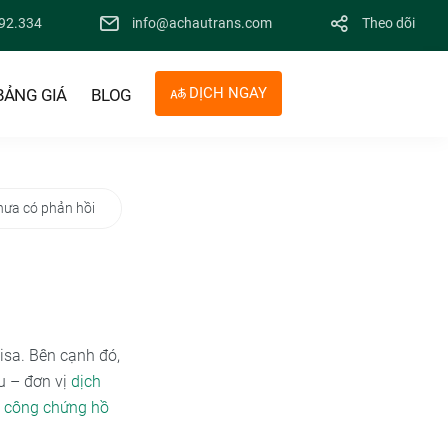
92.334
info@achautrans.com
Theo dõi
DỊCH NGAY
BẢNG GIÁ
BLOG
hưa có phản hồi
visa. Bên cạnh đó,
u – đơn vị
dịch
t công chứng hồ