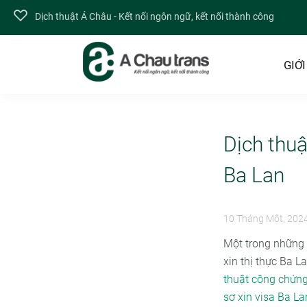
Dịch thuật Á Châu - Kết nối ngôn ngữ, kết nối thành công
GIỚI
Dịch thuậ
Ba Lan
10 Tháng Một, 202
Một trong những m
xin thị thực Ba L
thuật công chứng
sơ xin visa Ba La