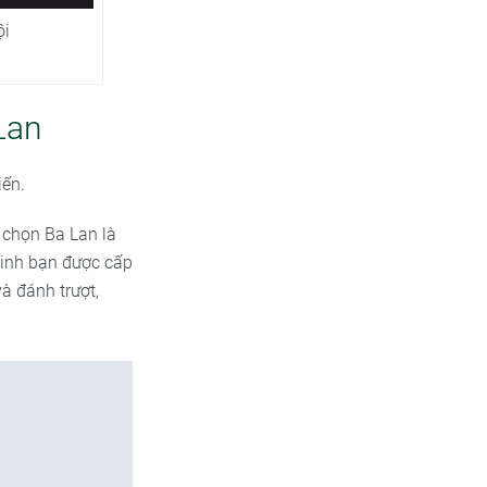
ội
Lan
iến.
a chọn Ba Lan là
 minh bạn được cấp
à đánh trượt,