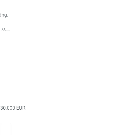
háng.
 xe,…
.
u 30.000 EUR.