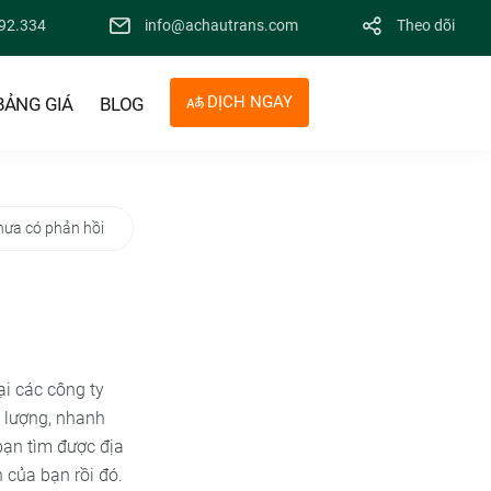
92.334
info@achautrans.com
Theo dõi
DỊCH NGAY
BẢNG GIÁ
BLOG
hưa có phản hồi
ại các công ty
 lượng, nhanh
 bạn tìm được địa
 của bạn rồi đó.