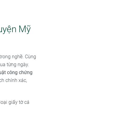
huyện Mỹ
trong nghề. Cùng
qua từng ngày.
huật công chứng
ịch chính xác,
oại giấy tờ cá