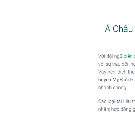
Á Châu 
Với đội ngũ
biên 
với sự trau dồi, 
Vậy nên, dịch th
huyện Mỹ Đức Hà
nhanh chóng.
Các loại tài liệu
nhân; hợp đồng g