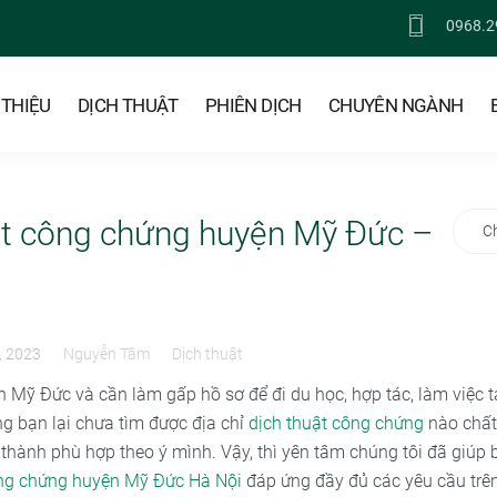
0968.2
 THIỆU
DỊCH THUẬT
PHIÊN DỊCH
CHUYÊN NGÀNH
ật công chứng huyện Mỹ Đức –
C
, 2023
Nguyễn Tâm
Dịch thuật
 Mỹ Đức và cần làm gấp hồ sơ để đi du học, hợp tác, làm việc t
g bạn lại chưa tìm được địa chỉ
dịch thuật công chứng
nào chất
á thành phù hợp theo ý mình. Vậy, thì yên tâm chúng tôi đã giúp
ông chứng huyện Mỹ Đức Hà Nội
đáp ứng đầy đủ các yêu cầu trên