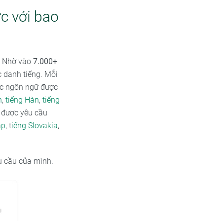
c với bao
i. Nhờ vào
7.000+
c danh tiếng. Mỗi
ác ngôn ngữ được
h
,
tiếng Hàn
,
tiếng
 được yêu cầu
ập
, t
iếng Slovakia
,
u cầu của mình.