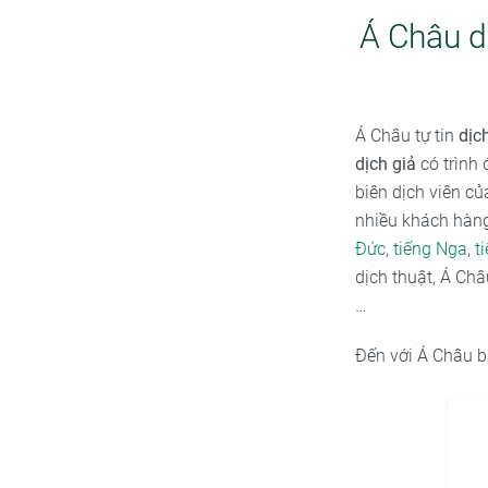
Á Châu d
Á Châu tự tin
dịc
dịch giả
có trình 
biên dịch viên c
nhiều khách hàng
Đức
,
tiếng Nga
,
t
dịch thuật, Á Ch
…
Đến với Á Châu b