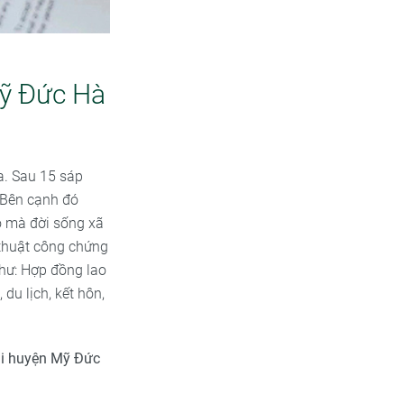
Mỹ Đức Hà
ta. Sau 15 sáp
. Bên cạnh đó
ó mà đời sống xã
 thuật công chứng
như: Hợp đồng lao
 du lịch, kết hôn,
ại huyện Mỹ Đức