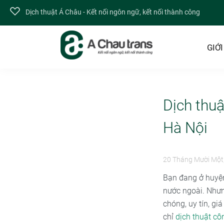
Dịch thuật Á Châu - Kết nối ngôn ngữ, kết nối thành công
GIỚI
Dịch thu
Hà Nội
20 Tháng Mười Một
Bạn đang ở huyện
nước ngoài. Nhưn
chóng, uy tín, gi
chỉ
dịch thuật c