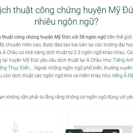
ịch thuật công chứng huyện Mỹ Đứ
nhiêu ngôn ngữ?
h thuật công chứng huyện Mỹ Đức với 58 ngôn ngữ
trên thế giớ
độ, chuyên môn cao, được đào tạo bài bản tại các trường đại họ
ủa Á Châu có khả năng dịch thuật từ 2-3 ngôn ngữ khác nhau. C
 tại huyện Mỹ Đức yêu cầu dịch thuật tại Á Châu như:
Tiếng An
iếng Thụy Điển
,… Ngoài những ngôn ngữ phổ biến, thường xuyên
âu còn dịch thuật các ngôn ngữ khó và hiếm khác như:
tiếng Ả R
ạn không cần phải lo lắng rằng không có ngôn ngữ đúng với yê