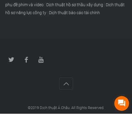
phụ đề phim và video
|
Dịch thuật hồ sơ thầu xây dựng
|
Dịch thuật
hồ sơ năng lực công ty
|
Dịch thuật báo cáo tài chính
©2019
Dịch thuật Á Châu
. All Rights Reserved.