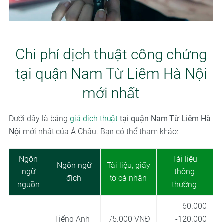
Chi phí dịch thuật công chứng
tại quận Nam Từ Liêm Hà Nội
mới nhất
Dưới đây là bảng
giá dịch thuật
tại quận Nam Từ Liêm Hà
Nội
mới nhất của Á Châu. Bạn có thể tham khảo:
Ngôn
Tài liệu
Ngôn ngữ
Tài liệu, giấy
ngữ
thông
đích
tờ cá nhân
nguồn
thường
60.000
Tiếng Anh
75.000 VNĐ
-120.000