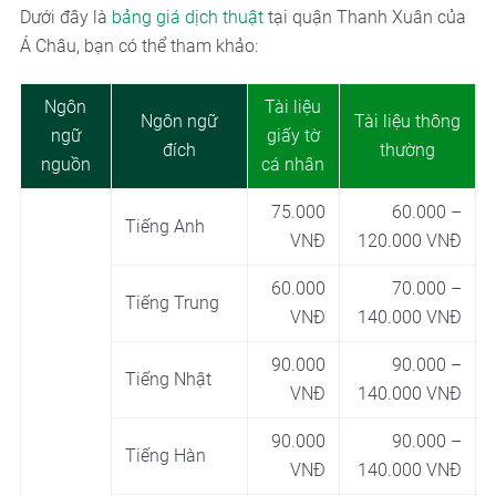
Dưới đây là
bảng giá dịch thuật
tại quận Thanh Xuân của
Á Châu, bạn có thể tham khảo:
Ngôn
Tài liệu
Ngôn ngữ
Tài liệu thông
ngữ
giấy tờ
đích
thường
nguồn
cá nhân
75.000
60.000 –
Tiếng Anh
VNĐ
120.000 VNĐ
60.000
70.000 –
Tiếng Trung
VNĐ
140.000 VNĐ
90.000
90.000 –
Tiếng Nhật
VNĐ
140.000 VNĐ
90.000
90.000 –
Tiếng Hàn
VNĐ
140.000 VNĐ