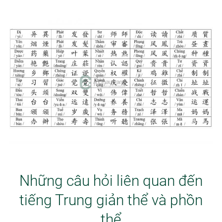
Những câu hỏi liên quan đến
tiếng Trung giản thể và phồn
thể