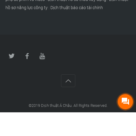
hồ sơ năng lực công ty
|
Dịch thuật báo cáo tài chính
©2019
Dịch thuật Á Châu
. All Rights Reserved.